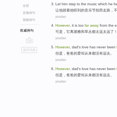
Let
him
step
to
the
music
which
he
h
全部
让
他
踏
着
他
听到
的
音乐节拍
而
走路，
音频例句
youdao
视频例句
However
,
it
is
too
far
away
from
the
e
权威例句
可是
，
它
离
屋檐
和
草丛
都
太远
太远了
youdao
go
However
,
dad
's
love
has
never
been
返回词典
top
但是
，
爸爸
的
爱
却
从来都
没有远去。
youdao
However
,
dad
's
love
has
never
been
但是
，
爸爸
的
爱
却
从来都
没有远去。
youdao