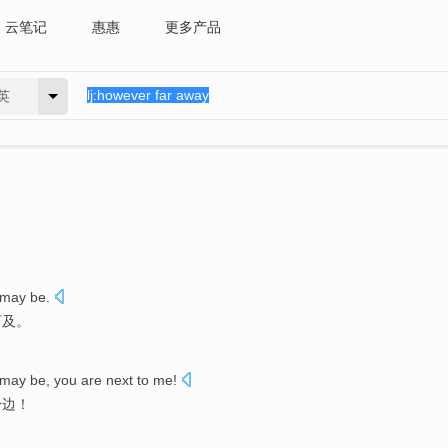
云笔记
惠惠
更多产品
英
 may
be
.
可及。
 may
be
,
you
are next to me!
身边！