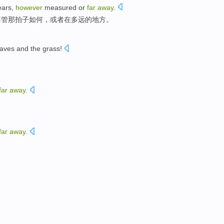
ears
,
however
measured
or
far
away
.
不管
那拍子如何，
或者
在多
远的地方。
aves
and
the grass
!
！
far
away
.
far
away
.