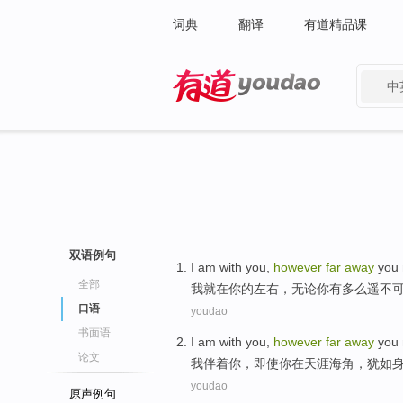
词典
翻译
有道精品课
中
有道 - 网易旗下搜索
双语例句
I am
with
you
,
however
far
away
you
全部
我
就
在
你
的左右，
无论
你
有
多么
遥
不
口语
youdao
书面语
I am
with
you
,
however
far
away
you
论文
我
伴着
你
，
即使
你
在
天涯
海角，犹如
youdao
原声例句