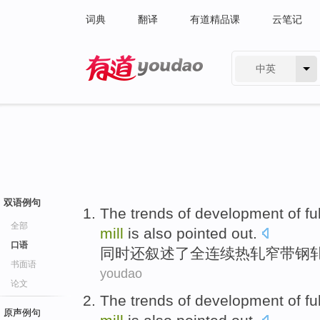
词典
翻译
有道精品课
云笔记
中英
有道 - 网易旗下搜索
双语例句
The
trends
of
development
of
fu
全部
mill
is also
pointed out.
口语
同时
还
叙述了全连续
热轧
窄
带钢
书面语
youdao
论文
The
trends
of
development
of
fu
原声例句