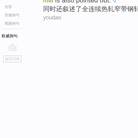
mill
is also
pointed out.
全部
同时
还
叙述了全连续
热轧
窄
带钢
音频例句
youdao
视频例句
权威例句
go
返回词典
top