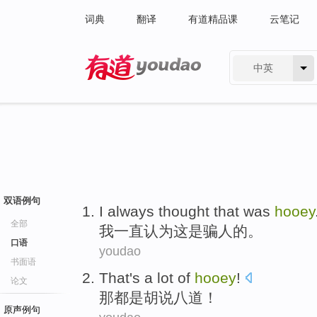
词典
翻译
有道精品课
云笔记
中英
有道 - 网易旗下搜索
双语例句
I
always
thought
that
was
hooey
全部
我
一直
认为
这
是
骗人的
。
口语
youdao
书面语
That's
a lot of
hooey
!
论文
那都是
胡说八道
！
原声例句