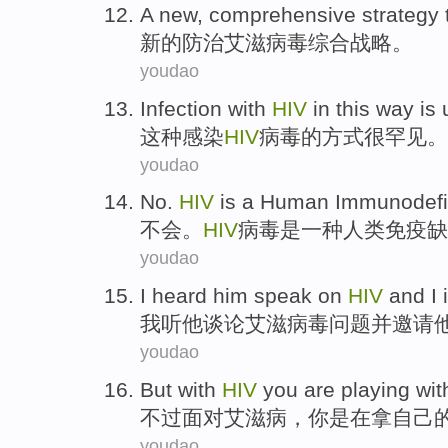
A
new
,
comprehensive
strategy
新的
防治
艾滋病毒
综合
战略
。
youdao
Infection
with
HIV
in
this
way
is
这种
感染
HIV
病毒的
方式
很
罕见。
youdao
No
.
HIV
is
a
Human
Immunodefi
不会
。
HIV
病毒
是
一种
人类
免疫缺
youdao
I
heard
him
speak on
HIV
and
I 
我
听
他
谈论
艾滋病毒问题
并
邀请
youdao
But
with
HIV
you
are
playing wit
不过
面对
艾滋病，
你
是
在
拿
自己
youdao