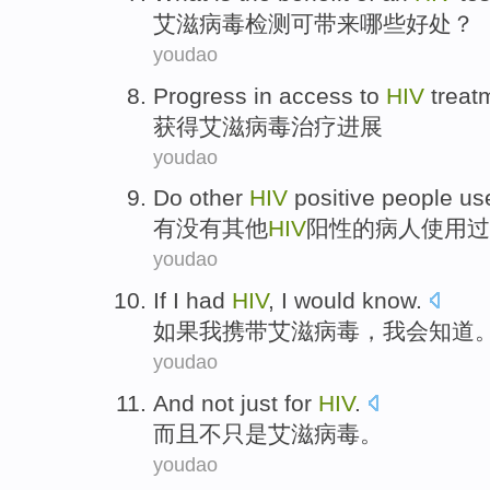
艾滋
病毒检测可带来
哪些
好处
？
youdao
Progress in
access to
HIV
treat
获得
艾滋病毒
治疗
进展
youdao
Do
other
HIV
positive
people
us
有没有
其他
HIV
阳性的
病人
使用
过
youdao
If
I
had
HIV
,
I
would
know
.
如果
我
携带
艾滋病毒，
我会
知道
youdao
And
not
just
for
HIV
.
而且
不
只是
艾滋
病毒。
youdao