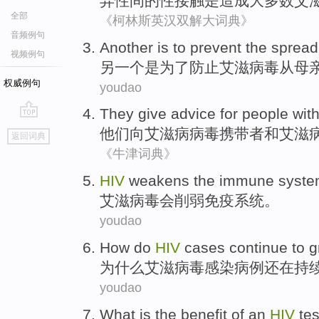
异性
间
的
性
接触
是
造成
大多数
艾
全部
《柯林斯英汉双解大词典》
音频例句
Another
is
to
prevent
the
spread
视频例句
另一个
是
为了
防止
艾滋病毒
从
母
权威例句
youdao
They
give advice
for
people
wit
go
他们
向
艾滋病病毒
携带者
和艾滋
返回词典
top
《牛津词典》
HIV
weakens
the immune
syst
艾滋病毒
会削弱
免疫
系统
。
youdao
How do
HIV
cases
continue
to
g
为什么
艾滋病毒感染
病例
还在
持
youdao
What
is the benefit
of
an
HIV
tes