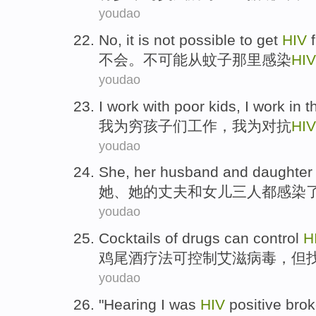
youdao
No
, it
is not
possible
to
get
HIV
不会
。
不
可能
从
蚊子
那里
感染
HIV
youdao
I
work
with
poor
kids
, I work in 
我
为
穷
孩子们
工作
，我为
对抗
HIV
youdao
She
,
her
husband
and
daughter
她
、
她
的
丈夫
和
女儿三
人
都
感染
youdao
Cocktails
of drugs
can
control
H
鸡尾酒
疗法
可
控制
艾滋病毒
，
但
youdao
"
Hearing
I
was
HIV
positive
bro