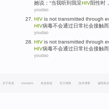
她
说：“当
我
听到
我
呈
HIV
阳性
时
youdao
HIV
is
not
transmitted
through
e
HIV
病毒
不会
通过
日常
社会
接触
而
youdao
HIV
is
not
transmitted
through
e
HIV
病毒
不会
通过
日常
社会
接触
而
youdao
关于有道
Investors
有道智选
官方博客
技术博客
诚聘英