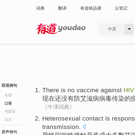
词典
翻译
有道精品课
云笔记
中英
有道 - 网易旗下搜索
双语例句
There
is
no
vaccine
against
HIV
全部
现在
还
没有
防
艾滋病病毒
传染的
口语
《牛津词典》
书面语
Heterosexual
contact
is
responsi
论文
transmission
.
原声例句