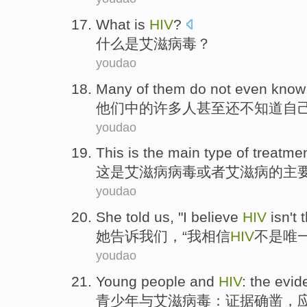
What
is
HIV
?
什么
是
艾滋病毒
？
youdao
Many
of
them
do not
even
know 
他们
中的
许多人
甚至还
不
知道
自
youdao
This
is
the
main
type of
treatme
这
是
艾滋病
病毒
或者
艾滋病
的
主
youdao
She
told
us
, "
I
believe
HIV
isn't
她
告诉
我们
，“
我
相信
HIV
不是
唯
youdao
Young people
and
HIV
: the
evid
青少年
与
艾滋病毒
：
证据
确凿，