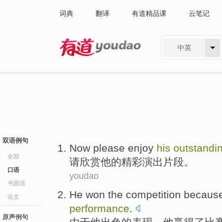
词典
翻译
有道精品课
云笔记
中英
有道 - 网易旗下搜索
双语例句
Now please
enjoy
his
outstandi
全部
请
欣赏
他
的精彩
演出
片段
。
口语
youdao
书面语
He
won
the
competition
becaus
论文
performance
.
原声例句