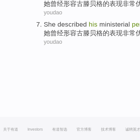
她
曾经
形容
古
滕
贝格的
表现
非常
youdao
She
described
his
ministerial
pe
她
曾经
形容
古
滕
贝格的
表现
非常
youdao
关于有道
Investors
有道智选
官方博客
技术博客
诚聘英