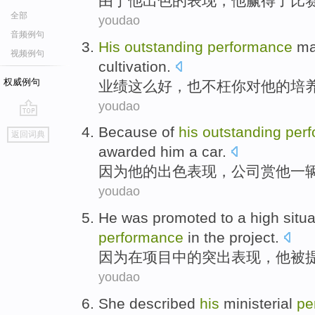
由于
他
出色
的
表现，
他
赢得
了
比
全部
youdao
音频例句
His
outstanding
performance
ma
视频例句
cultivation
.
权威例句
业绩
这么好，也
不枉
你
对
他
的
培
youdao
go
Because
of
his
outstanding
per
返回词典
top
awarded
him
a
car
.
因为
他
的
出色
表现
，
公司
赏
他
一
youdao
He
was
promoted
to
a
high
situa
performance
in the
project
.
因为
在
项目中的
突出
表现
，
他
被
youdao
She
described
his
ministerial
pe