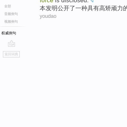
force
is disclosed
.
全部
本发明公开了一种
具有
高矫顽力
音频例句
youdao
视频例句
权威例句
go
返回词典
top