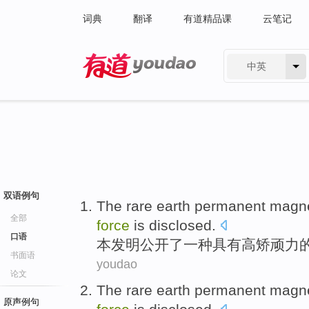
词典
翻译
有道精品课
云笔记
中英
有道 - 网易旗下搜索
双语例句
The
rare earth
permanent magn
全部
force
is disclosed
.
口语
本发明公开了一种
具有
高矫顽力
书面语
youdao
论文
The
rare earth
permanent magn
原声例句