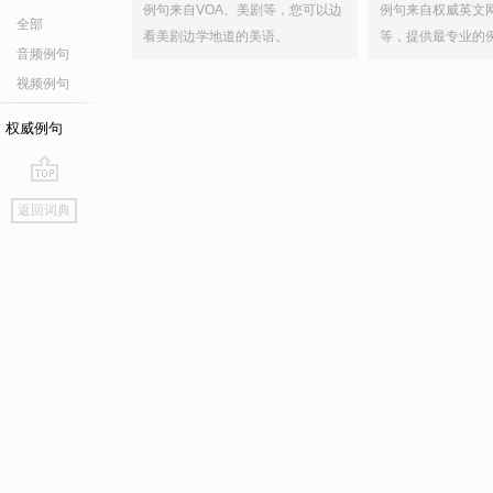
例句来自VOA、美剧等，您可以边
例句来自权威英文
全部
看美剧边学地道的美语。
等，提供最专业的
音频例句
视频例句
权威例句
go
返回词典
top