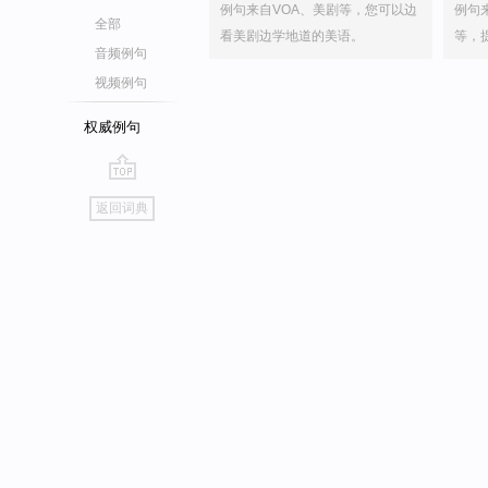
例句来自VOA、美剧等，您可以边
例句
全部
看美剧边学地道的美语。
等，
音频例句
视频例句
权威例句
go
返回词典
top