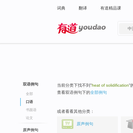
词典
翻译
有道精品课
中
有道 - 网易旗下搜索
双语例句
当前分类下找不到"
heat of solidification
"
查看双语例句下的
全部例句
全部
口语
书面语
或者看看其他分类：
论文
原声例句
原声例句