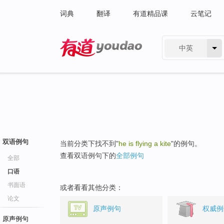
词典
翻译
有道精品课
云笔记
中英
有道 - 网易旗下搜索
双语例句
当前分类下找不到"
he is flying a kite
"的例句。
查看双语例句下的
全部例句
全部
口语
书面语
或者看看其他分类：
论文
原声例句
权威例
原声例句