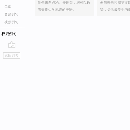
例句来自VOA、美剧等，您可以边
例句来自权威英文
全部
看美剧边学地道的美语。
等，提供最专业的
音频例句
视频例句
权威例句
go
返回词典
top