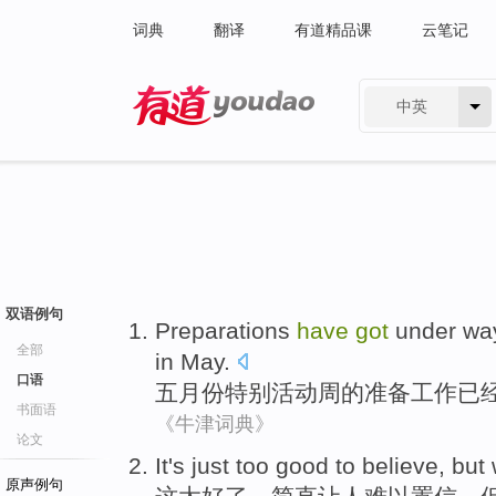
词典
翻译
有道精品课
云笔记
中英
有道 - 网易旗下搜索
双语例句
Preparations
have
got
under wa
全部
in May.
口语
五月份
特别
活动周
的
准备工作
已
书面语
《牛津词典》
论文
It
's
just
too
good
to believe
,
but
原声例句