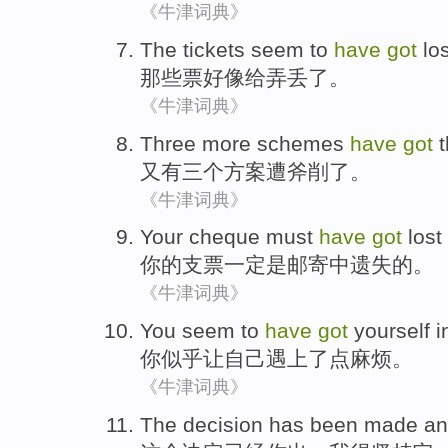
《牛津词典》
The tickets
seem
to
have
got
lo
那些
票
好像
给
弄
丢了。
《牛津词典》
Three
more
schemes
have
got
t
又
有
三个
方案
遭斧削
了
。
《牛津词典》
Your
cheque
must
have
got
lost
你
的
支票
一定
是邮寄中
遗失
的。
《牛津词典》
You
seem to
have
got
yourself
i
你
似乎
让
自己
遇上了点麻烦
。
《牛津词典》
The
decision
has been
made
a