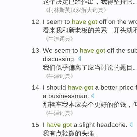
这个
决定
已经
作出
，
我
得
坚持
它
《柯林斯英汉双解大词典》
I
seem to
have
got
off on
the
wr
看来
我
和
新
老板
的关系
一开头
就
《牛津词典》
We
seem to
have
got
off
the
sub
discussing
.
我们
似乎
偏离了
应当
讨论
的
题目
《牛津词典》
I
should
have
got
a
better
price
a
businessman
.
那辆车
我
本应
卖
个
更好
的
价钱
，
《牛津词典》
I
have
got
a slight
headache
.
我
有点
轻微的头痛。