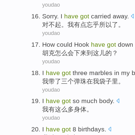
youdao
Sorry
.
I
have
got
carried away
.
对不起
。
我
有点
忘乎所以
了。
youdao
How could Hook
have
got
down
胡克
怎么会
下来
到这儿的？
youdao
I
have
got
three
marbles
in
my
我
带
了
三个
弹珠
在
我
袋子里
。
youdao
I
have
got
so
much
body
.
我
有
这么
多
身体
。
youdao
I
have
got
8
birthdays
.