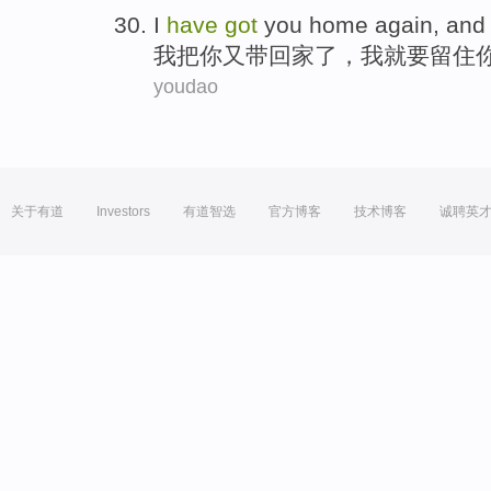
I
have
got
you
home
again
, and
我
把
你
又
带回家
了，我
就要
留住
youdao
关于有道
Investors
有道智选
官方博客
技术博客
诚聘英