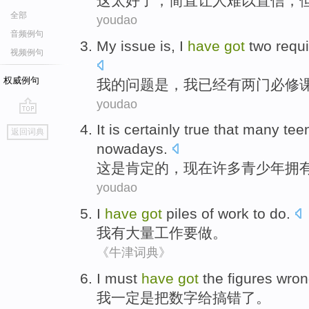
这
太
好
了，
简直
让
人难以置信，
全部
youdao
音频例句
My
issue
is
,
I
have
got
two
requ
视频例句
权威例句
我
的
问题
是
，
我
已经
有
两
门
必修
youdao
go
It
is
certainly true
that
many
tee
返回词典
top
nowadays
.
这
是
肯定
的，
现在
许多
青少年
拥
youdao
I
have
got
piles of
work
to
do
.
我
有
大量
工作
要
做
。
《牛津词典》
I
must
have
got
the
figures
wron
我
一定
是
把
数字给
搞错了
。