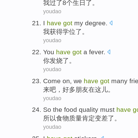
我
过
了
8个
生日了
。
youdao
I
have
got
my degree
.
我
获得
学位
了。
youdao
You
have
got
a fever
.
你
发烧
了。
youdao
Come
on, we
have
got
many
fri
来
吧，
好多
朋友
在这儿。
youdao
So
the
food
quality
must
have
g
所以
食物
质量
肯定
变
差了。
youdao