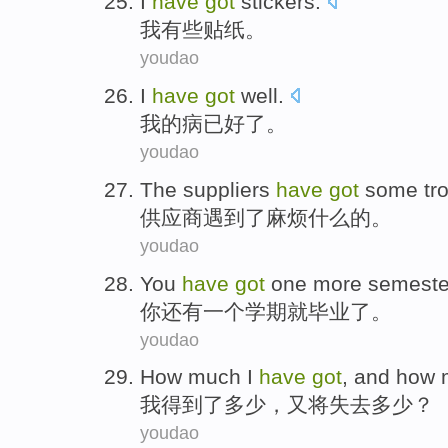
I
have
got
stickers
.
我
有些
贴纸
。
youdao
I
have
got
well
.
我
的病
已
好了
。
youdao
The suppliers
have
got
some tr
供应商
遇到
了
麻烦什么的。
youdao
You
have
got
one
more
semester
你
还有
一
个
学期
就毕业了。
youdao
How
much
I
have
got
,
and
how 
我
得到
了
多少
，
又
将
失去
多少？
youdao