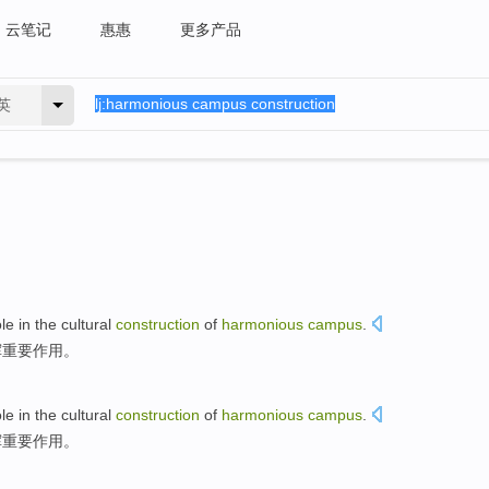
云笔记
惠惠
更多产品
英
ole
in
the
cultural
construction
of
harmonious
campus
.
挥
重要
作用
。
ole
in
the
cultural
construction
of
harmonious
campus
.
挥
重要
作用
。