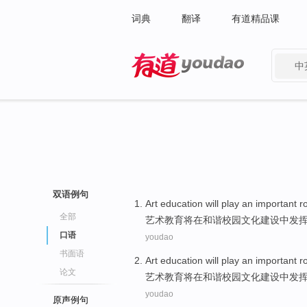
词典
翻译
有道精品课
中
有道 - 网易旗下搜索
双语例句
Art
education
will
play
an important
r
全部
艺术
教育
将
在
和谐
校园
文化
建设
中
发
口语
youdao
书面语
Art
education
will
play
an important
r
论文
艺术
教育
将
在
和谐
校园
文化
建设
中
发
youdao
原声例句