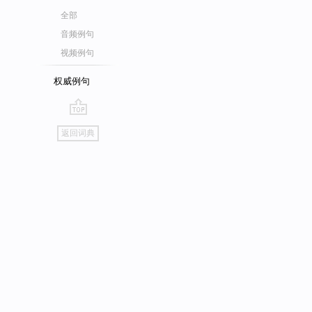
全部
音频例句
视频例句
权威例句
go
返回词典
top