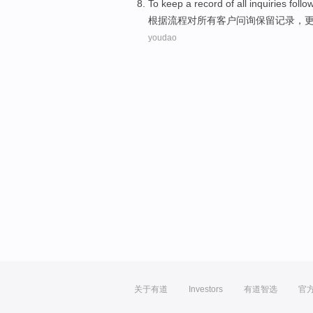
To
keep
a
record
of
all
inquiries follo
根据
流程
对
所有
客户
问询
保留
记录
，
youdao
关于有道
Investors
有道智选
官