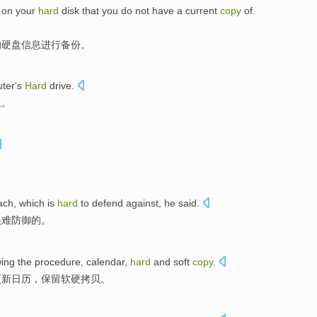
on
your
hard
disk
that you
do not
have
a
current
copy
of
.
的
硬盘
信息
进行备份。
ter
's
Hard
drive
.
上。
ach
,
which
is
hard
to
defend
against, he said.
很难
防御
的。
wing
the
procedure
,
calendar
,
hard
and soft
copy
.
更新日历
，保留
软硬
拷贝
。