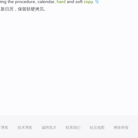
wing
the
procedure
,
calendar
,
hard
and soft
copy
.
更新日历
，保留
软硬
拷贝
。
方博客
技术博客
诚聘英才
联系我们
站点地图
网络举报