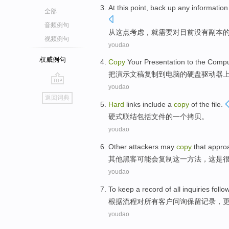
At
this point
, back up any
information
全部
音频例句
从
这点
考虑，就
需要
对
目前
没有
副本
视频例句
youdao
权威例句
Copy
Your
Presentation
to
the
Compu
把
演示文稿
复制
到
电脑
的
硬盘
驱动器
youdao
go
返回词典
top
Hard
links
include
a
copy
of the
file
.
硬式
联结
包括
文件
的
一个
拷贝
。
youdao
Other
attackers
may
copy
that
appro
其他
黑客
可能会
复制
这
一方法
，
这
是
youdao
To
keep
a
record
of
all
inquiries follo
根据
流程
对
所有
客户
问询
保留
记录
，
youdao