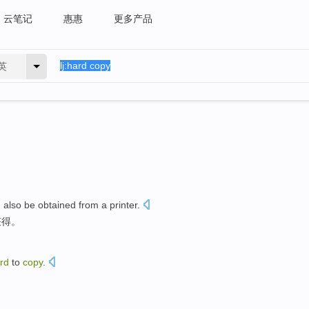
云笔记
惠惠
更多产品
英
n
also
be
obtained
from
a printer
.
获得
。
rd
to
copy
.