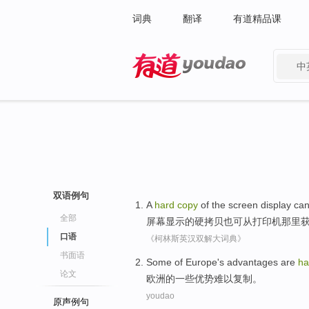
词典
翻译
有道精品课
中
有道 - 网易旗下搜索
双语例句
A
hard
copy
of the
screen
display
ca
全部
屏幕
显示
的
硬拷贝
也
可
从
打印机
那里
口语
《柯林斯英汉双解大词典》
书面语
Some
of
Europe
's
advantages
are
ha
论文
欧洲
的
一些
优势
难以
复制
。
youdao
原声例句