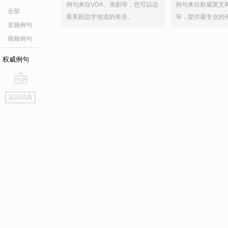
例句来自VOA、美剧等，您可以边
例句来自权威英文
全部
看美剧边学地道的美语。
等，提供最专业的
音频例句
视频例句
权威例句
go
返回词典
top