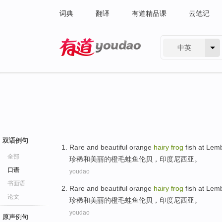
词典
翻译
有道精品课
云笔记
中英
有道 - 网易旗下搜索
双语例句
Rare
and
beautiful
orange
hairy
frog
fish
at Lem
全部
珍稀
和
美丽的
橙
毛
蛙
鱼
伦
贝，印度尼西亚。
口语
youdao
书面语
Rare
and
beautiful
orange
hairy
frog
fish
at Lem
论文
珍稀
和
美丽的
橙
毛
蛙
鱼
伦
贝，印度尼西亚。
youdao
原声例句