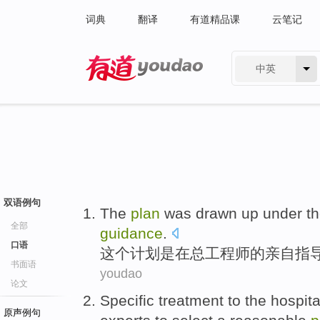
词典
翻译
有道精品课
云笔记
中英
有道 - 网易旗下搜索
双语例句
The
plan
was
drawn up
under
t
全部
guidance
.
口语
这个
计划
是
在
总
工程师
的
亲自
指
书面语
youdao
论文
Specific
treatment
to
the
hospita
原声例句