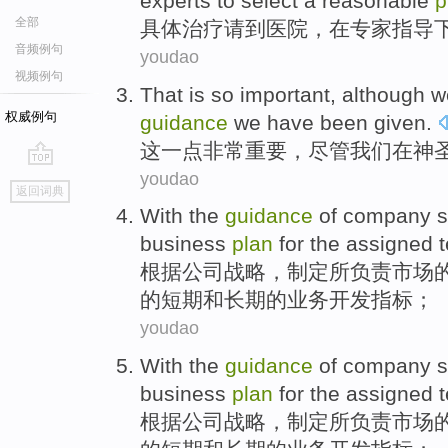
experts
to
select
a
reasonable
p
全部
具体
治疗
请
到
医院
，在
专家
指导
音频例句
youdao
视频例句
That
is so
important
,
although
w
权威例句
guidance
we
have been
given.
这
一点
非常
重要
，
尽管
我们
在
神
youdao
go
返回词典
top
With the
guidance
of
company
s
business
plan
for
the
assigned
t
根据
公司
战略
，
制定
所
负责
市场
的
短期
和
长期的
业务
开发指标；
youdao
With the
guidance
of
company
s
business
plan
for
the
assigned
t
根据
公司
战略
，
制定
所
负责
市场