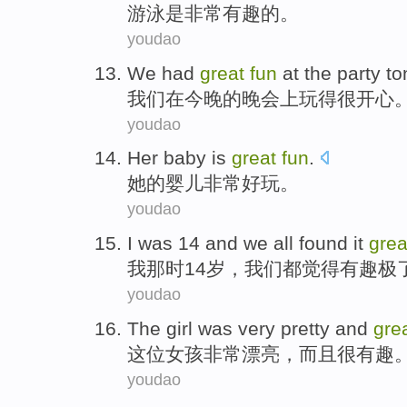
游泳
是
非常
有趣
的。
youdao
We
had
great
fun
at
the party
to
我们
在
今晚的晚会
上
玩
得很开心
youdao
Her
baby
is
great
fun
.
她
的
婴儿
非常
好玩
。
youdao
I
was
14
and
we
all
found
it
gre
我
那时
14岁
，
我们
都
觉得
有趣
极
youdao
The girl
was very
pretty
and
gre
这位
女孩
非常
漂亮
，
而且
很
有趣
youdao