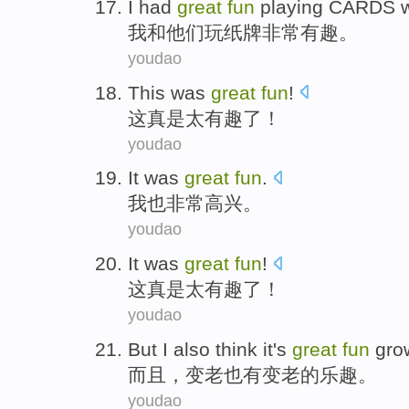
I
had
great
fun
playing
CARDS
我
和
他们
玩
纸牌
非常
有趣
。
youdao
This
was
great
fun
!
这
真是
太有趣了！
youdao
It
was
great
fun
.
我
也
非常
高兴
。
youdao
It
was
great
fun
!
这
真是
太有趣了！
youdao
But
I also
think
it
's
great
fun
gro
而且
，
变
老
也
有变
老
的
乐趣
。
youdao