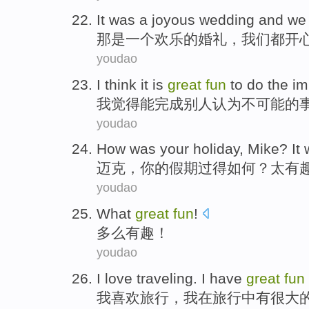
It
was
a
joyous
wedding
and
we
那
是
一个
欢乐
的
婚礼
，
我们
都
开
youdao
I
think it
is
great
fun
to
do
the
im
我
觉得
能
完成
别人认为不可能
的
youdao
How
was
your
holiday
,
Mike
? It
迈克
，
你
的
假期过得
如何
？
太
有
youdao
What
great
fun
!
多么
有趣
！
youdao
I
love
traveling
. I
have
great
fun
我
喜欢
旅行
，我
在
旅行中
有
很大