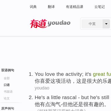
词典
翻译
有道精品课
云笔记
中英
有道 - 网易旗下搜索
双语例句
You
love
the
activity
;
it
's
great
f
全部
你
喜爱
这项
活动
，
这
是
很大的
乐
口语
youdao
书面语
He
's a little
rascal
-
but
he
's still
论文
他
有点
淘气
-
但
他
还是
很
有趣
的。
原声例句