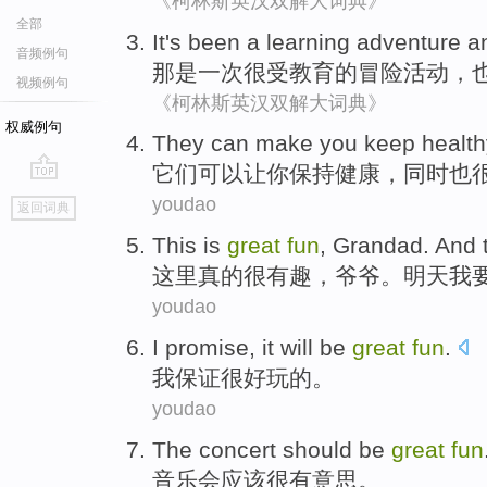
《柯林斯英汉双解大词典》
全部
It
's
been
a
learning
adventure
an
音频例句
那
是
一
次很受
教育
的
冒险
活动，
视频例句
《柯林斯英汉双解大词典》
权威例句
They
can
make
you
keep
health
它们
可以
让
你
保持
健康
，
同时
也
go
youdao
返回词典
top
This
is
great
fun
,
Grandad
.
And 
这里
真的
很
有趣
，
爷爷
。
明天
我
youdao
I
promise
, it will be
great
fun
.
我
保证
很
好玩
的。
youdao
The concert
should be
great
fun
音乐会
应该
很
有意思
。