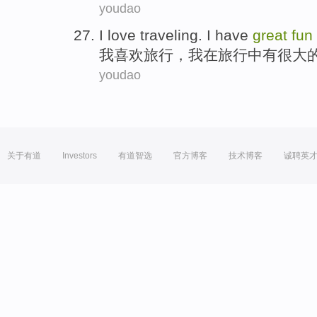
youdao
I
love
traveling
. I
have
great
fun
我
喜欢
旅行
，我
在
旅行中
有
很大
youdao
关于有道
Investors
有道智选
官方博客
技术博客
诚聘英