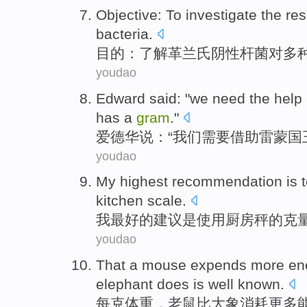
Objective
:
To investigate
the
res
bacteria
.
目的
：
了解
革
兰氏
阴性
杆菌
对
多
youdao
Edward
said
: "
we
need
the
help
has a
gram
."
爱德华
说
：“
我们
需要
借助
雷蒙
国
youdao
My
highest
recommendation
is
kitchen
scale
.
我
最好
的
建议
是
使用
厨房
秤
的
克
youdao
That
a mouse
expends
more
en
elephant does
is
well known
.
每
克体重
，
老鼠
比
大象
消耗
更多