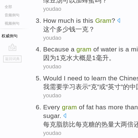
绿
豆汤
可以
加
蜂蜜
吗？
全部
youdao
音频例句
How much
is
this
Gram
?
视频例句
这个
多少
钱一克？
权威例句
youdao
Because
a
gram
of
water
is
a
mil
go
因为
1
克
水
大概
是
1毫升
。
返回词典
top
youdao
Would
I
need to
learn
the Chine
我
需要
学习
表示“
克
”
或
“
英寸
”的
youdao
Every
gram
of
fat
has
more
than
sugar
.
每
克
脂肪
比
每克
糖
的
热量
大
两倍
youdao