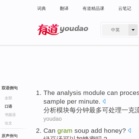
词典
翻译
有道精品课
云笔记
中英
有道 - 网易旗下搜索
双语例句
The analysis
module
can
proce
全部
sample
per
minute
.
口语
分析
模块
每
分钟
最多
可
处理
一
克
书面语
youdao
论文
Can
gram
soup
add
honey
?
原声例句