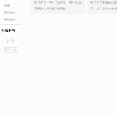
例句来自VOA、美剧等，您可以边
例句来自权威英文
全部
看美剧边学地道的美语。
等，提供最专业的
音频例句
视频例句
权威例句
go
返回词典
top