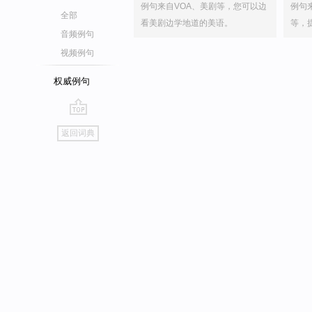
例句来自VOA、美剧等，您可以边
例句
全部
看美剧边学地道的美语。
等，
音频例句
视频例句
权威例句
go
返回词典
top