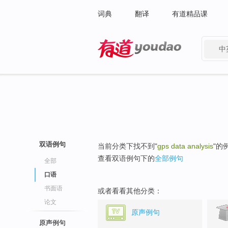
词典
翻译
有道精品课
中
有道 - 网易旗下搜索
双语例句
当前分类下找不到"
gps data analysis
"的
查看双语例句下的
全部例句
全部
口语
书面语
或者看看其他分类：
论文
原声例句
原声例句