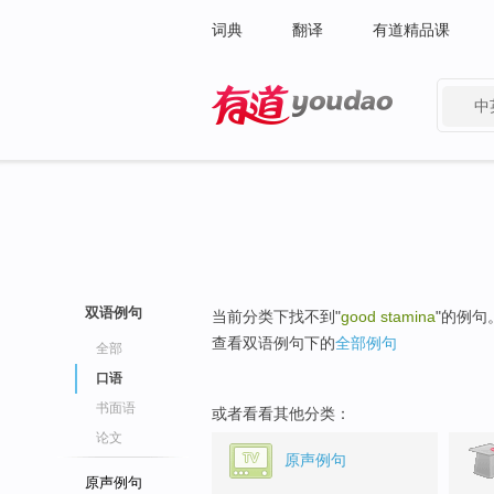
词典
翻译
有道精品课
中
有道 - 网易旗下搜索
双语例句
当前分类下找不到"
good stamina
"的例句
查看双语例句下的
全部例句
全部
口语
书面语
或者看看其他分类：
论文
原声例句
原声例句