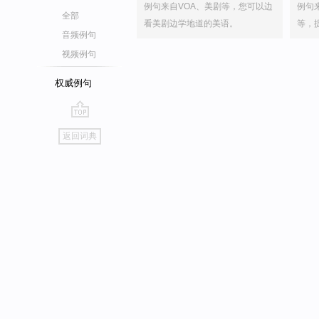
例句来自VOA、美剧等，您可以边
例句
全部
看美剧边学地道的美语。
等，
音频例句
视频例句
权威例句
go
返回词典
top