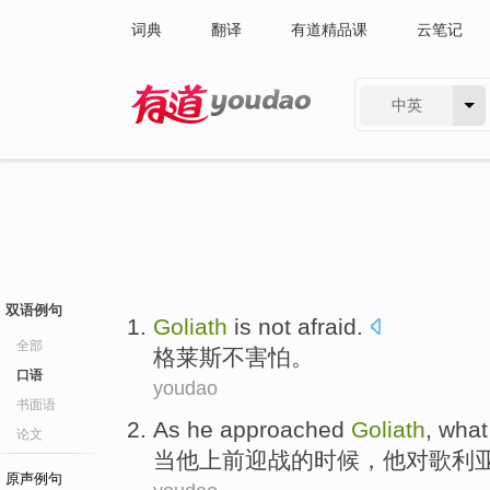
词典
翻译
有道精品课
云笔记
中英
有道 - 网易旗下搜索
双语例句
Goliath
is not
afraid
.
全部
格莱斯
不
害怕
。
口语
youdao
书面语
As
he
approached
Goliath
, wha
论文
当
他
上前
迎战的时候，他
对歌
利
原声例句