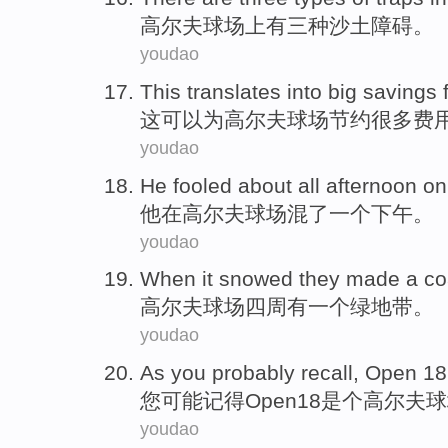
高尔夫
球场
上
有
三
种
沙土障碍
。
youdao
This
translates into big
savings
f
这
可以为高尔夫球场
节约很多
费
youdao
He
fooled
about all
afternoon
on
他
在
高尔夫球场混
了一
个下午
。
youdao
When it
snowed
they made
a
co
高尔夫球场
四周有
一个
绿地
带。
youdao
As you
probably
recall
,
Open
18
您
可能
记得
Open
18
是个
高尔夫
球
youdao