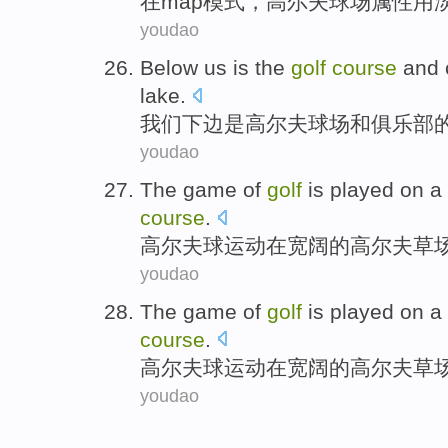
在
map
模式
，
高尔夫
球场
属性
用
youdao
Below
us
is
the
golf
course
and
lake.
我们
下边
是
高尔夫
球场
和
俱乐部
youdao
The
game
of
golf
is played
on
a
course
.
高尔夫
球
运动
在
宽阔
的
高尔夫
草
youdao
The
game
of
golf
is played
on
a
course
.
高尔夫
球
运动
在
宽阔
的
高尔夫
草
youdao