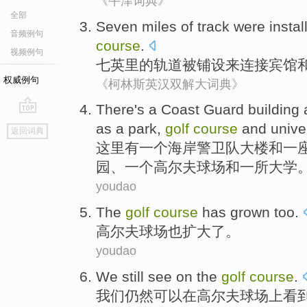
《牛津词典》
全部
Seven
miles
of
track
were
instal
音频例句
course
.
视频例句
七
英里
的
轨道
被
铺设
来
连接
宾馆
权威例句
《柯林斯英汉双解大词典》
There
's
a
Coast
Guard
building
go
as
a
park,
golf
course
and
unive
返回词典
top
这里
有
一
个
海岸
警卫队
大楼
和
一
园
、一个
高尔夫
球场和一所大学
youdao
The
golf
course
has
grown
too
.
高尔夫
球场也
扩大
了。
youdao
We
still
see
on
the
golf
course
.
我们
仍然
可以
在
高尔夫
球场
上
看