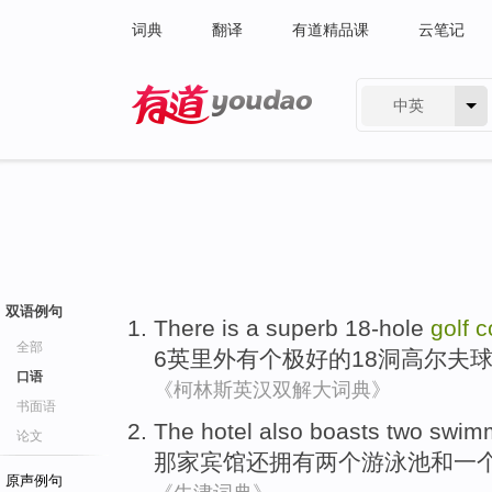
词典
翻译
有道精品课
云笔记
中英
有道 - 网易旗下搜索
双语例句
There is
a
superb
18-hole
golf
c
全部
6
英里外
有
个
极好的
18洞
高尔夫
口语
《柯林斯英汉双解大词典》
书面语
The hotel
also
boasts
two
swimm
论文
那家
宾馆
还
拥有
两个
游泳池
和
一
原声例句