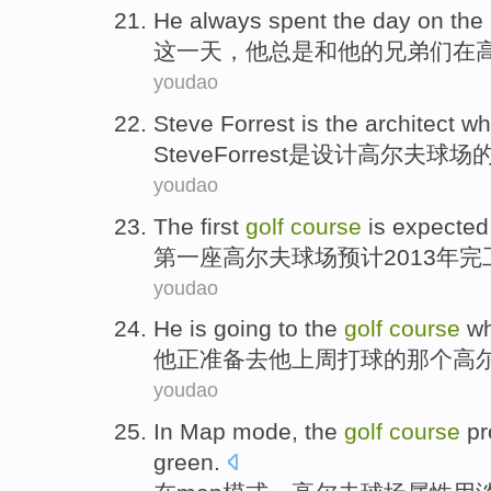
He
always
spent
the
day
on the
这
一天
，
他
总是
和
他
的兄弟们
在
youdao
Steve
Forrest
is
the architect
w
Steve
Forrest
是
设计
高尔夫
球场
youdao
The first
golf
course
is expected
第一
座高尔夫
球场
预计
2013年
youdao
He
is
going
to
the
golf
course
wh
他正
准备
去他上周打球的
那个
高
youdao
In
Map
mode
,
the
golf
course
pr
green.