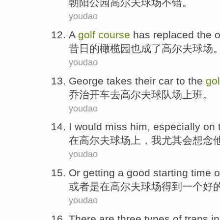
朝阳
公园
高尔夫
球场不错。
youdao
A
golf
course
has
replaced
the
o
昔日
的
橄榄
园
也
成了
高尔夫
球场
youdao
George
takes their car
to
the
gol
乔治
开车
去
高尔夫
球队
场上班。
youdao
I
would
miss
him
,
especially
on
在
高尔夫
球场
上
，
我
尤其
会
想念
youdao
Or
getting
a
good
starting
time
o
或者
是
在
高尔夫
球场
得到
一个
好
youdao
There are
three
types of
traps
in