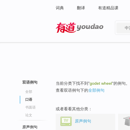
词典
翻译
有道精品课
中
有道 - 网易旗下搜索
双语例句
当前分类下找不到"
godet wheel
"的例句。
查看双语例句下的
全部例句
全部
口语
书面语
或者看看其他分类：
论文
原声例句
原声例句