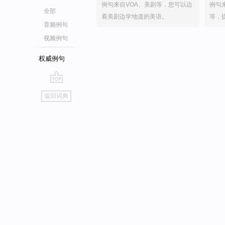
例句来自VOA、美剧等，您可以边
例句
全部
看美剧边学地道的美语。
等，
音频例句
视频例句
权威例句
go
返回词典
top