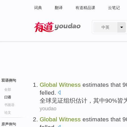
词典
翻译
有道精品课
云笔记
中英
有道 - 网易旗下搜索
双语例句
Global
Witness
estimates
that 9
全部
felled
.
口语
全球
见证
组织估计
，其中90%皆
书面语
youdao
论文
Global
Witness
estimates
that 9
原声例句