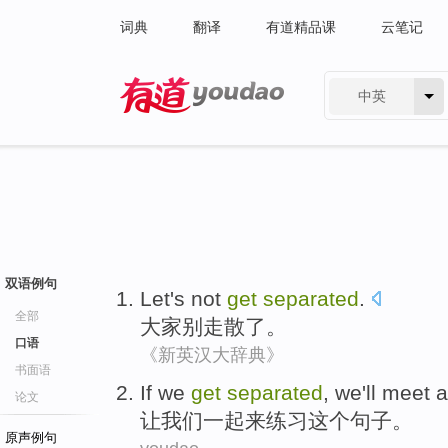
词典
翻译
有道精品课
云笔记
中英
有道 - 网易旗下搜索
双语例句
Let
's not
get
separated
.
全部
大家
别
走散
了。
口语
《新英汉大辞典》
书面语
If
we
get
separated
,
we
'll
meet a
论文
让
我们
一起
来
练习
这个
句子
。
原声例句