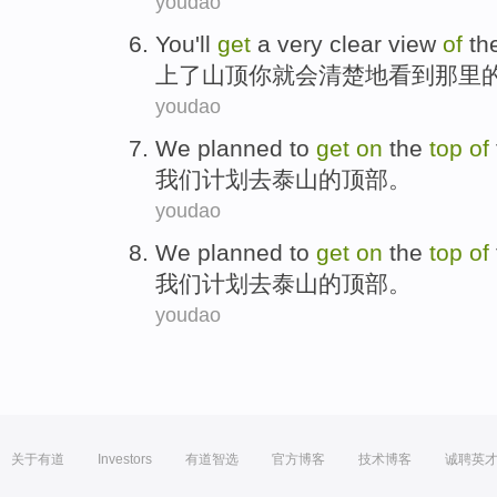
youdao
You
'll
get
a
very clear
view
of
th
上
了山顶
你
就
会
清楚
地
看到
那里
youdao
We
planned
to
get
on
the
top
of
我们
计划
去
泰山
的
顶部
。
youdao
We
planned
to
get
on
the
top
of
我们
计划
去
泰山
的
顶部
。
youdao
关于有道
Investors
有道智选
官方博客
技术博客
诚聘英