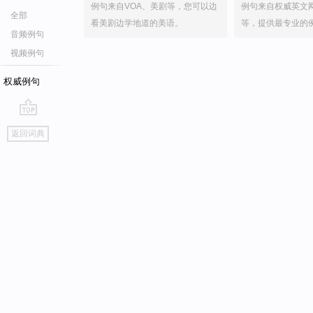
例句来自VOA、美剧等，您可以边
例句来自权威英文
全部
看美剧边学地道的美语。
等，提供最专业的
音频例句
视频例句
权威例句
go
返回词典
top