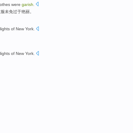
lothes
were
garish
.
衣服未免过于艳丽。
lights
of
New York
.
。
lights
of
New York
.
。