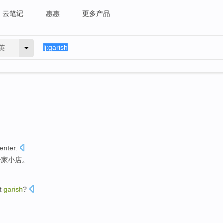
云笔记
惠惠
更多产品
英
enter
.
一家
小店
。
it
garish
?