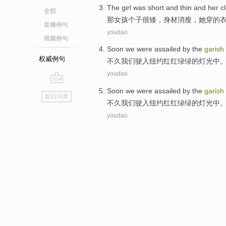
The
girl
was short
and
thin
and
her
c
全部
那
女孩
个子
很
矮，
身材消瘦
，
她
穿
的
音频例句
youdao
视频例句
Soon
we
were assailed
by
the
garish
权威例句
不久
我们
驶入
纽约
红
红绿绿的
灯光
中
youdao
go
Soon
we
were assailed
by
the
garish
返回词典
top
不久
我们
驶入
纽约
红
红绿绿的
灯光
中
youdao