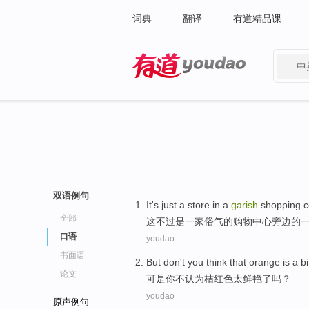
词典
翻译
有道精品课
中
有道 - 网易旗下搜索
双语例句
It
's just
a
store
in a
garish
shopping
c
全部
这
不过
是
一家
俗气
的
购物
中心旁边的
口语
youdao
书面语
But
don't
you
think that
orange
is a b
论文
可是
你
不
认为
桔红色
太鲜艳了吗？
youdao
原声例句