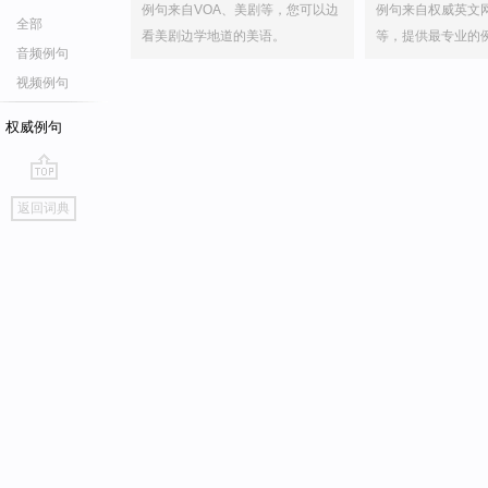
例句来自VOA、美剧等，您可以边
例句来自权威英文
全部
看美剧边学地道的美语。
等，提供最专业的
音频例句
视频例句
权威例句
go
返回词典
top