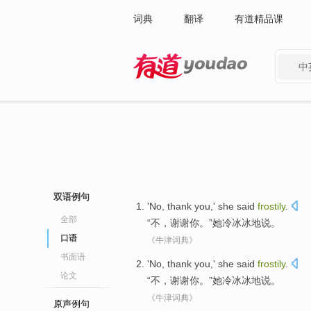
词典
翻译
有道精品课
中
有道 - 网易旗下搜索
双语例句
'
No
,
thank
you
,'
she
said
frostily
.
全部
“
不
，
谢谢
你
。”
她
冷冰冰地
说
。
口语
《牛津词典》
书面语
'
No
,
thank
you
,'
she
said
frostily
.
论文
“
不
，
谢谢
你
。”
她
冷冰冰地
说
。
《牛津词典》
原声例句