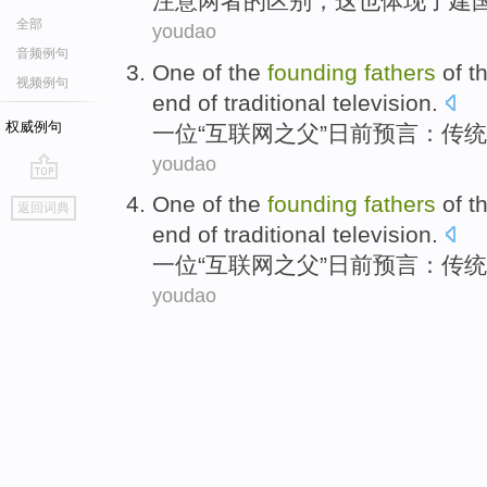
注意
两者
的
区别，
这
也体现
了
建
全部
youdao
音频例句
One
of the
founding
fathers
of
t
视频例句
end
of
traditional
television
.
权威例句
一
位“
互联网
之
父
”
日前
预言：传统
youdao
go
One
of the
founding
fathers
of
t
返回词典
top
end
of
traditional
television
.
一
位“
互联网
之
父
”
日前
预言：传统
youdao