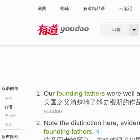
词典
翻译
有道精品课
云笔记
中英
有道 - 网易旗下搜索
双语例句
Our
founding
fathers
were
well 
全部
美国之
父
清楚
地了解
史密斯
的作
口语
youdao
书面语
Note
the distinction
here
, evide
论文
founding
fathers
.
原声例句