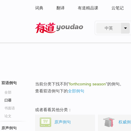
词典
翻译
有道精品课
云笔记
中英
有道 - 网易旗下搜索
双语例句
当前分类下找不到"
forthcoming season
"的例句。
查看双语例句下的
全部例句
全部
口语
书面语
或者看看其他分类：
论文
原声例句
权威例
原声例句