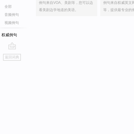
例句来自VOA、美剧等，您可以边
例句来自权威英文
全部
看美剧边学地道的美语。
等，提供最专业的
音频例句
视频例句
权威例句
go
返回词典
top