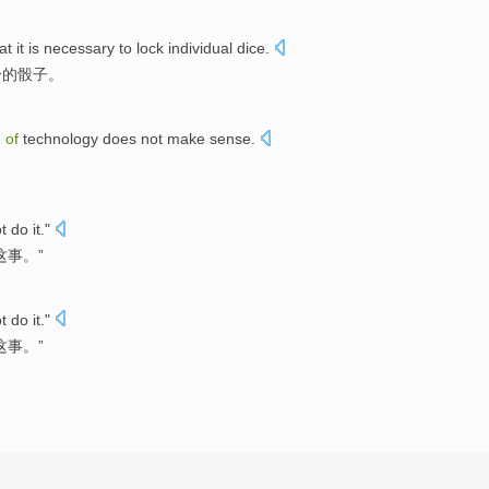
hat
it is necessary
to
lock
individual
dice
.
个
的
骰子。
e
of
technology
does
not
make sense
.
。
t
do
it
."
这
事。”
t
do
it
."
这
事。”