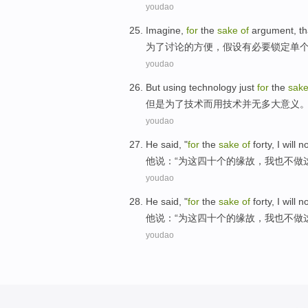
youdao
Imagine
,
for
the
sake
of
argument
, t
为了
讨论
的
方便，
假设
有
必要
锁定
单
youdao
But
using
technology
just
for
the
sak
但是
为了
技术
而
用
技术
并
无
多大
意义
youdao
He
said
, "
for
the
sake
of
forty
,
I
will
no
他
说
：“
为
这
四十个
的
缘故
，
我
也
不
做
youdao
He
said
, "
for
the
sake
of
forty
,
I
will
no
他
说
：“
为
这
四十个
的
缘故
，
我
也
不
做
youdao