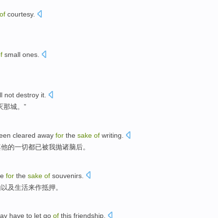
of
courtesy
.
f
small ones.
ll
not
destroy
it.
灭
那城。”
een
cleared away
for
the
sake
of
writing
.
其他的
一切
都
已
被
我
抛
诸脑后。
fe
for
the
sake
of
souvenirs
.
由
以及
生活
来作
抵押
。
ay
have to
let go
of
this
friendship
.