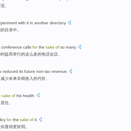
友谊
。
xperiment
with it in another
directory
.
同
的
目录中
。
conference
calls
for
the
sake
of
so
many
.
的利益而举行
的
这么
多
的
电话
会议
。
as
reduced
its
future
non-tax
revenue
.
出
减少
未来
非税
收入
的
代价。
e
sake
of
his
health
.
去
居住
。
licy
for
the
sake
of
it.
让
你显得
更
软弱。