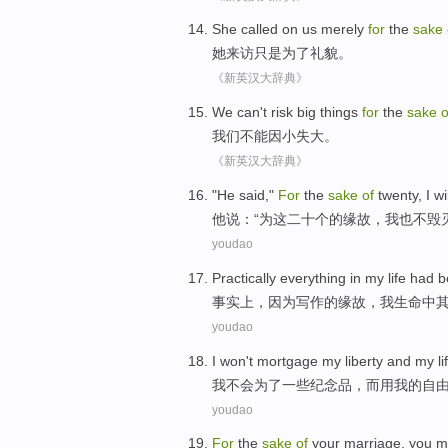
She
called on us
merely
for
the
sake
她
来访
只是
为了
礼貌
。
《新英汉大辞典》
We
can't risk
big things
for
the
sake
o
我们
不能
因小失大
。
《新英汉大辞典》
"
He
said
,"
For
the
sake
of
twenty
,
I
wi
他
说
：“
为
这
二十个
的
缘故
，
我
也
不
毁
youdao
Practically
everything
in
my
life
had
b
事实上
，
因为
写作
的
缘故
，
我
生命
中
youdao
I
won't
mortgage
my
liberty
and
my
li
我
不会
为了
一些纪念品
，而用
我
的
自
youdao
For
the
sake
of
your
marriage
,
you
m