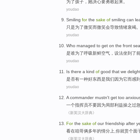
为了
孩子
，
她
决心
要
勇敢起来
。
youdao
Smiling
for
the
sake
of
smiling
can
le
只是
为了
微笑
而微笑
会
导致
情绪
衰竭
youdao
Who
managed
to get on the
front sea
是谁
为了
呼吸
新鲜空气，
设法
坐
到了
youdao
Is
there
a
kind
of
good
that
we
deligh
是否
有
一
种
好
东西是
我们
因为
它
而感
youdao
A
commander mustn
't get too anxio
一个
指挥员
不要
因为
局部
利益操之过
《新英汉大辞典》
For
the
sake
of
our friendship after
y
看
在
咱哥俩
多年
的
情分
上,
你就
赏个面子
《新英汉大辞典》