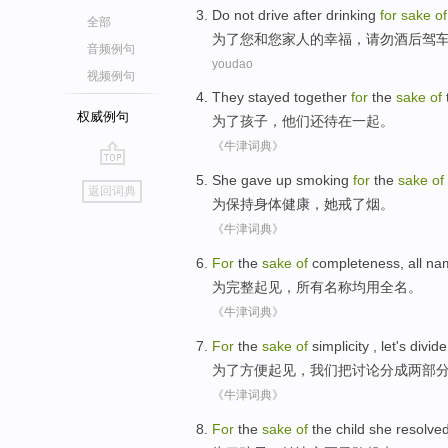
Do not
drive
after drinking
for
sake
of
全部
为了
您
和您
家人
的
幸福
，请勿
酒后
驾
音频例句
youdao
视频例句
They
stayed
together
for
the
sake
of
权威例句
为了
孩子
，
他们
还待
在一起
。
《牛津词典》
go
She
gave
up
smoking
for
the
sake
of
返回词典
top
为
保持
身体
健康，
她
戒了
烟。
《牛津词典》
For
the
sake
of
completeness
,
all
na
为
完整
起见，
所有
名称
均用
全名
。
《牛津词典》
For
the
sake
of
simplicity
,
let's
divide
为了
方便起见
，
我们
把
讨论
分成
两
部
《牛津词典》
For
the
sake
of
the
child
she
resolve