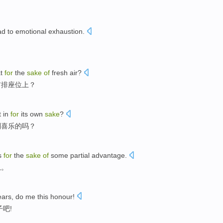
ad to
emotional
exhaustion
.
。
t
for
the
sake
of
fresh
air
?
前排座位上？
t
in
for
its
own
sake
?
到
喜乐
的吗？
us
for
the
sake
of
some
partial
advantage
.
急。
ears
,
do
me this honour!
吧!