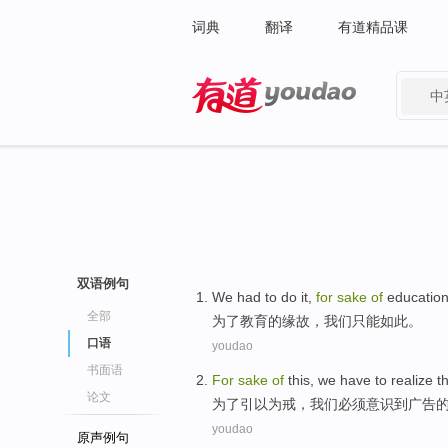
词典
翻译
有道精品课
中
有道 - 网易旗下搜索
双语例句
We
had to do it,
for
sake
of
educatio
全部
为了
教育
的
缘故，
我们
只能如此。
口语
youdao
书面语
For
sake
of
this,
we
have to
realize
t
论文
为了
引以为戒，
我们
必须
意识
到广告
youdao
原声例句