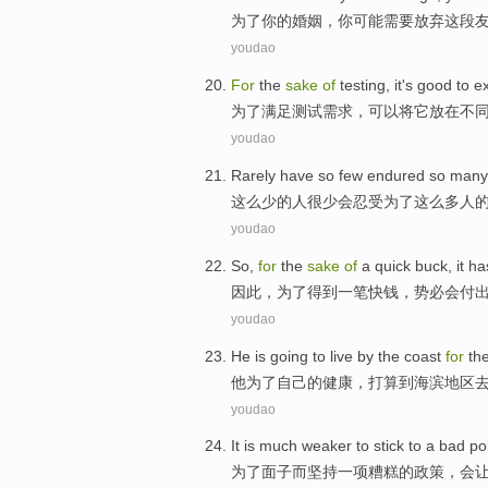
为了
你
的
婚姻
，
你
可能
需要
放弃
这
段
youdao
For
the
sake
of
testing
,
it
's
good to
e
为了
满足
测试
需求，可以将
它
放在不
youdao
Rarely
have
so
few
endured
so
many
这么
少
的
人
很少
会
忍受
为了
这么
多人
youdao
So
,
for
the
sake
of
a
quick buck
, it h
因此
，
为了得到
一
笔
快钱
，势必会付
youdao
He
is going
to
live
by
the coast
for
th
他
为了
自己
的
健康
，
打算
到
海滨
地区
youdao
It is
much weaker
to
stick
to
a
bad
po
为了
面子而坚持
一项
糟糕
的
政策
，
会