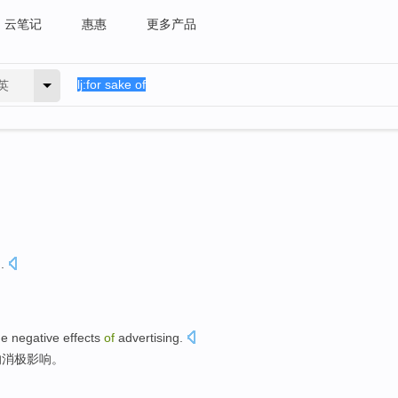
云笔记
惠惠
更多产品
英
n
.
he
negative
effects
of
advertising
.
的
消极
影响
。