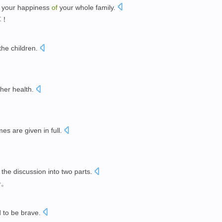
your
happiness
of
your
whole family
.
车
！
the children
.
her health
.
mes
are
given in full
.
 the
discussion
into
two
parts
.
分
。
d
to be
brave
.