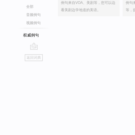
例句来自VOA、美剧等，您可以边
例句
全部
看美剧边学地道的美语。
等，
音频例句
视频例句
权威例句
go
返回词典
top