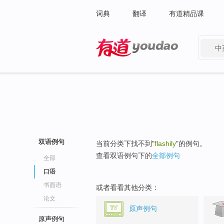
词典
翻译
有道精品课
中
有道 - 网易旗下搜索
双语例句
当前分类下找不到"
flashily
"的例句。
查看双语例句下的
全部例句
全部
口语
书面语
或者看看其他分类：
论文
原声例句
原声例句