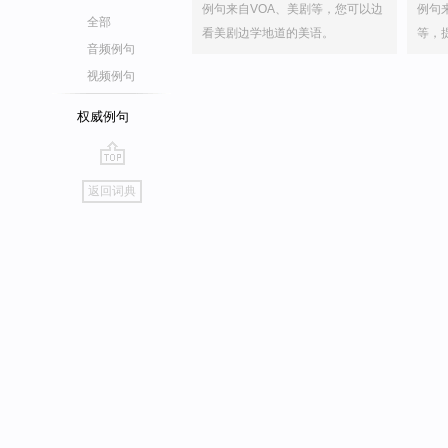
例句来自VOA、美剧等，您可以边
例句
全部
看美剧边学地道的美语。
等，
音频例句
视频例句
权威例句
go
返回词典
top