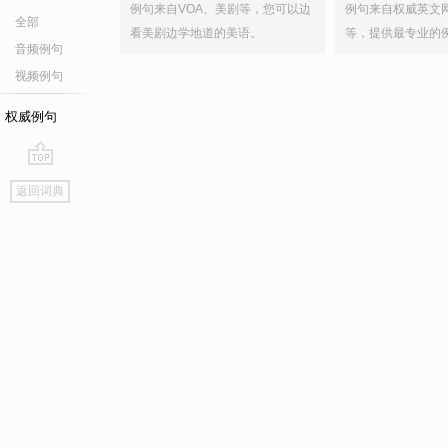
例句来自VOA、美剧等，您可以边
例句来自权威英文
全部
看美剧边学地道的美语。
等，提供最专业的
音频例句
视频例句
权威例句
go
返回词典
top