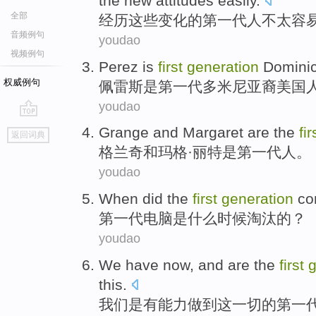
the
new
attitudes
easily
.
全部
经历
这些
变化
的
第
一代人
不
太容
音频例句
youdao
视频例句
Perez
is
first
generation
Domini
权威例句
佩雷斯
是
第一
代
多米尼亚裔
美国
youdao
go
Grange
and
Margaret
are
the
fir
返回词典
top
格兰奇
和
玛
格·丽特
是
第
一代人
。
youdao
When
did
the
first
generation
co
第一
代
电脑
是什么
时候
淘汰的？
youdao
We
have now, and
are
the
first
g
this
.
我们
是有
能力
做到
这
一切
的
第一