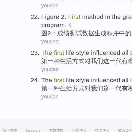
youdao
Figure
2
:
First
method
in the
gr
program
.
图
2
：
成绩
测试
数据
生成
程序
中的
youdao
The
first
life
style
influenced
all 
第一
种
生活
方式
对
我们
这一代
有
youdao
The
first
life
style
influenced
all 
第一
种
生活
方式
对
我们
这一代
有
youdao
关于有道
Investors
有道智选
官方博客
技术博客
诚聘英