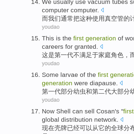
We
usually
use
vacuum tubes
s
computer computer
.
而
我们
通常
把
这种
使用
真空管
的
youdao
This
is
the
first
generation
of
wo
careers
for
granted
.
这
是
第一
代
不满足于
家庭角色，
youdao
Some
larvae
of
the
first
generat
generation
were
diapause
.
第一
代
部分
幼虫
和
第二
代
大部分
youdao
Now
Shell
can
sell
Cosan
's "
first
global
distribution
network
.
现在
壳牌
已经可以
从
它
的
全球
分