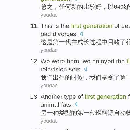
总之
，
任何
新的
比较
好
，
以
64炫
youdao
This
is
the
first
generation
of
pe
bad divorces
.
这
是
第一
代
在
成长
过程中目睹了
youdao
We
were born
, we
enjoyed
the
f
television sets
.
我们
出生
的时候，我们
享受
了
第
youdao
Another
type
of
first
generation
animal fats
.
另一种
类型
的
第一
代
燃料
源自
动
youdao