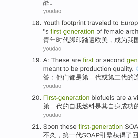
品
。
youdao
Youth
footprint
traveled
to
Europ
"s
first
generation
of
female
arch
青年时代
脚印
踏遍
欧美
，
成为
我
youdao
A
:
These
are
first
or
second
gen
meant to be
production
quality
.
答
：
他们
都是
第一
代
或
第二
代的
youdao
First-
generation
biofuels
are
a v
第一
代
的
自我
燃料
是
其
自身
成功
youdao
Soon
these
first-
generation
SO
不久
，
第一
代
SOAP
引擎
获得了