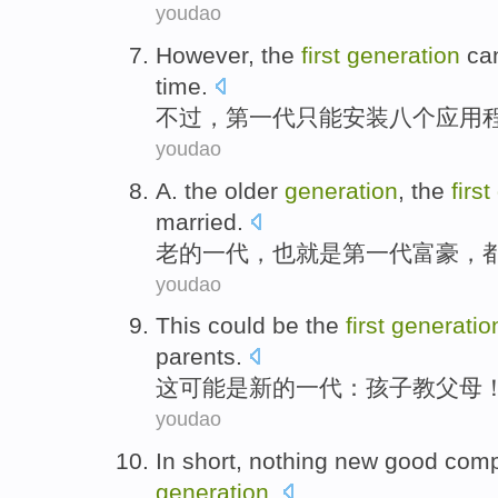
youdao
However
,
the
first
generation
ca
time.
不过
，
第一
代
只能
安装八个
应用
youdao
A. the
older
generation
,
the
first
married
.
老的
一
代
，也就是
第一
代
富豪
，
youdao
This
could
be
the
first
generatio
parents
.
这
可能
是
新的
一
代：
孩子
教
父母
youdao
In short
,
nothing
new
good
comp
generation
.