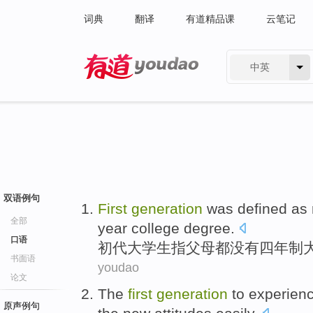
词典
翻译
有道精品课
云笔记
中英
有道 - 网易旗下搜索
双语例句
First
generation
was
defined as
全部
year
college
degree
.
口语
初
代
大学生
指
父母
都
没有
四
年制
书面语
youdao
论文
The
first
generation
to
experien
原声例句