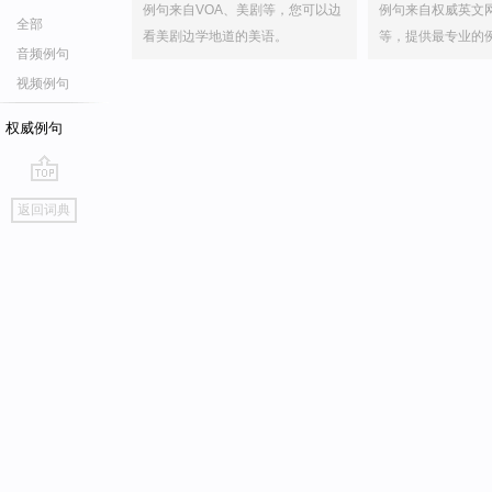
例句来自VOA、美剧等，您可以边
例句来自权威英文
全部
看美剧边学地道的美语。
等，提供最专业的
音频例句
视频例句
权威例句
go
返回词典
top