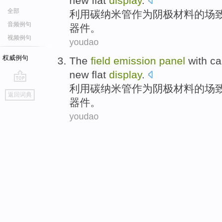
new
flat
display
.
全部
利用
碳
纳米管
作为阴极材料
的
场
音频例句
器件。
视频例句
youdao
权威例句
The
field
emission
panel
with
ca
new
flat
display
.
利用
碳
纳米管
作为阴极材料
的
场
go
返回词典
top
器件。
youdao