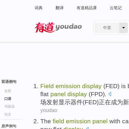
词典
翻译
有道精品课
云笔记
中英
有道 - 网易旗下搜索
双语例句
Field
emission
display
(
FED
)
is
全部
flat
panel
display
(FPD).
口语
场
发射
显示
器件(
FED
)
正在
成为
新
书面语
youdao
论文
The
field
emission
panel
with
ca
原声例句