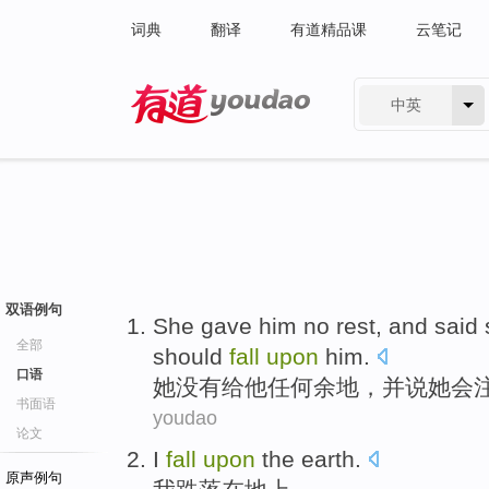
词典
翻译
有道精品课
云笔记
中英
有道 - 网易旗下搜索
双语例句
She
gave
him
no
rest
,
and
said
全部
should
fall
upon
him.
口语
她
没有给
他
任何
余地
，
并
说
她
会
书面语
youdao
论文
I
fall
upon
the earth
.
原声例句