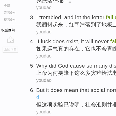
我
跌落
在
地上
。
全部
youdao
音频例句
I
trembled
, and let the letter
fall
视频例句
我
颤抖
起来，红字
滑落到了
地板
权威例句
youdao
If
luck
does
exist
,
it
will never
fa
go
如果
运气
真的
存在
，
它
也
不会
青
返回词典
top
youdao
Why did
God
cause
so
many
di
上帝
为何
要
降下
这么
多
灾难
给法
youdao
But
it does
mean
that
social
nor
但
这项
实验已
说明
，
社会
准则
并
youdao