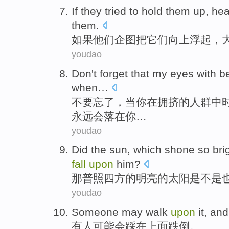
If
they
tried to
hold
them
up
,
he
them
.
如果
他们
企图
把
它们
向上
浮起，
youdao
Don't
forget
that
my
eyes
with
b
when
…
不要
忘了
，当
你
在拥挤的人群中
永远
会
落
在你…
youdao
Did
the sun
, which
shone
so
bri
fall
upon
him
?
那
普照
四方的
明亮
的
太阳
是不是
youdao
Someone
may
walk
upon
it, an
有人
可能会
踩
在上面跌倒。