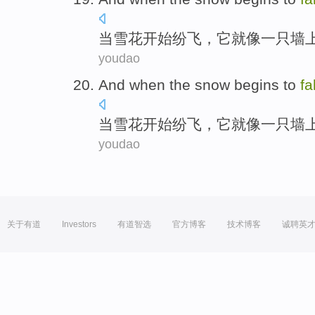
当
雪花
开始
纷飞，
它
就
像
一
只墙
youdao
And when
the snow
begins to
fal
当
雪花
开始
纷飞，
它
就
像
一
只墙
youdao
关于有道
Investors
有道智选
官方博客
技术博客
诚聘英