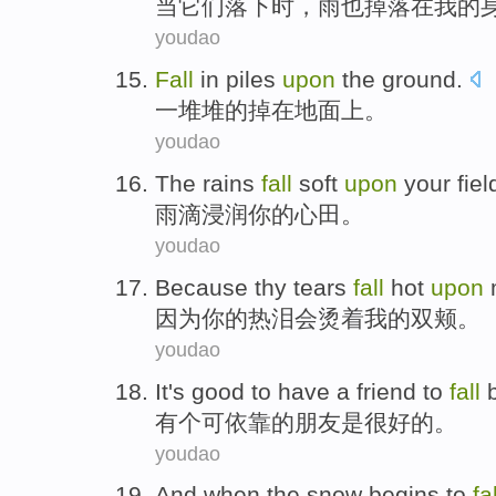
当
它们
落下
时，
雨
也掉落
在
我
的
youdao
Fall
in
piles
upon
the ground
.
一堆堆
的
掉
在
地面
上。
youdao
The rains
fall
soft
upon
your
fiel
雨滴
浸润
你的心
田
。
youdao
Because
thy
tears
fall
hot
upon
因为
你的热泪
会
烫
着
我
的
双颊
。
youdao
It
's good
to
have a
friend
to
fall
有
个可依靠的
朋友
是
很
好的。
youdao
And when
the snow
begins to
fal