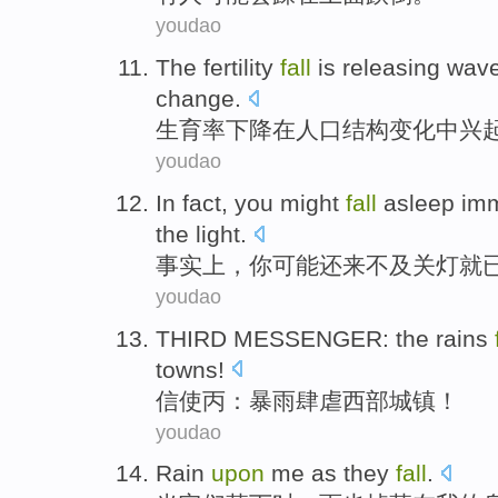
youdao
The fertility
fall
is releasing wav
change
.
生育率
下降
在
人口
结构
变化
中
兴
youdao
In fact
,
you
might
fall
asleep imm
the light.
事实上
，
你
可能还
来不及
关灯
就
youdao
THIRD MESSENGER
:
the rains
towns
!
信使
丙：
暴雨
肆虐
西部
城镇！
youdao
Rain
upon
me
as
they
fall
.