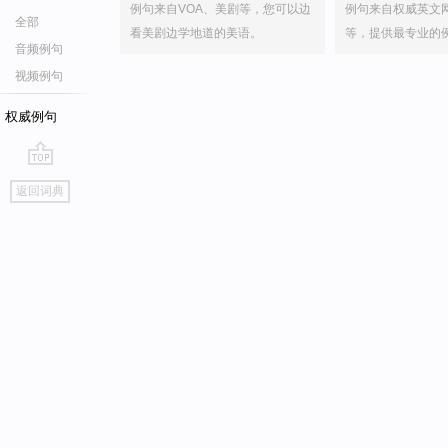
例句来自VOA、美剧等，您可以边
例句来自权威英文
全部
看美剧边学地道的美语。
等，提供最专业的
音频例句
视频例句
权威例句
go
返回词典
top