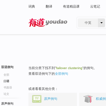
词典
翻译
有道精品课
云笔记
中英
有道 - 网易旗下搜索
双语例句
当前分类下找不到"
failover clustering
"的例句。
查看双语例句下的
全部例句
全部
口语
书面语
或者看看其他分类：
论文
原声例句
权威例
原声例句