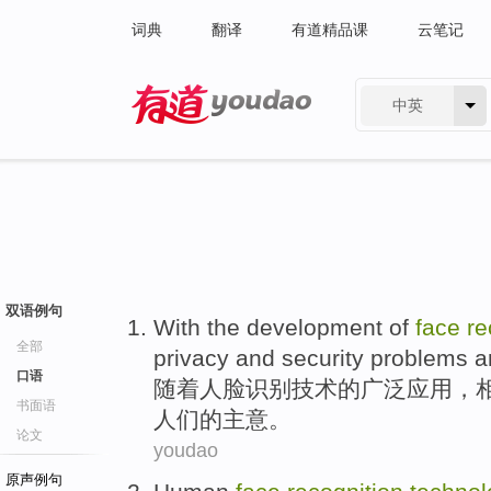
词典
翻译
有道精品课
云笔记
中英
有道 - 网易旗下搜索
双语例句
With
the development
of
face
re
全部
privacy
and
security
problems
a
口语
随着
人脸
识别
技术
的
广泛应用，
书面语
人们的主意。
论文
youdao
原声例句