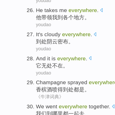
youdao
He
takes
me
everywhere
.
他
带领
我
到各个地方
。
youdao
It
's cloudy
everywhere
.
到处
阴云
密布。
youdao
And it
is
everywhere
.
它
无处
不在。
youdao
Champagne
sprayed
everywher
香槟酒
喷得到
处都是
。
《牛津词典》
We
went
everywhere
together
.
我们
到
哪里都
一起
去。