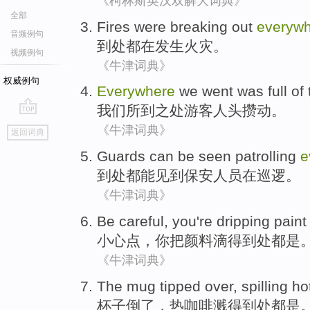
《柯林斯英汉双解大词典》
全部
Fires
were breaking out
everyw
音频例句
到处都在
发生火灾
。
视频例句
《牛津词典》
权威例句
Everywhere
we
went was full
of 
我们
所到之处
游客
人头
攒动。
go
《牛津词典》
返回词典
top
Guards
can be
seen
patrolling
e
到处都
能
见到
保安
人员在巡逻
。
《牛津词典》
Be careful
,
you
're
dripping
paint
小心
点，
你
把颜料
滴
得到处都是
《牛津词典》
The mug
tipped over
,
spilling
ho
杯子
倒
了，
热
咖啡
溅
得到处都是