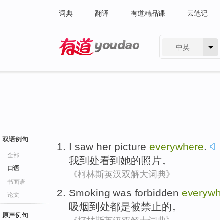
词典
翻译
有道精品课
云笔记
中英
有道 - 网易旗下搜索
双语例句
I
saw
her
picture
everywhere
.
全部
我
到处
看到
她
的
照片
。
口语
《柯林斯英汉双解大词典》
书面语
Smoking
was forbidden
everywh
论文
吸烟
到处都
是
被禁止的。
原声例句