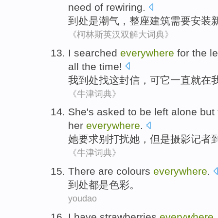
need
of
rewiring
.
到处
是
潮气，
整
座建筑
需要
安装
《柯林斯英汉双解大词典》
I
searched
everywhere
for
the
le
all the time!
我
到处
找
这
封信
，可
它
一直就
在
《牛津词典》
She
's asked
to be left alone
but
her
everywhere
.
她
要求
别打扰
她
，
但是
摄影
记者
《牛津词典》
There
are
colours
everywhere
.
到处都
是
色彩
。
youdao
I
have
strawberries
everywhere
.