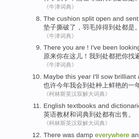
《牛津词典》
The
cushion
split open and sen
垫子撕破
了，
羽毛掉
得到处都是
《牛津词典》
There
you
are
!
I
've
been
lookin
原来
你
在这儿
！
我
到处
都把你
找
《牛津词典》
Maybe
this year
I'll
sow brilliant
也许
今年
我会
到处
种上鲜艳的
一
《柯林斯英汉双解大词典》
English
textbooks
and
dictionar
英语
教材
和
词典
到处
都有
出售
。
《柯林斯英汉双解大词典》
There
was
damp
everywhere
a