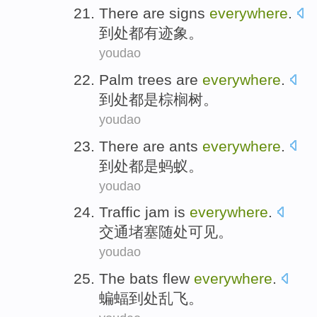
There
are
signs
everywhere
.
到处都
有
迹象
。
youdao
Palm trees
are
everywhere
.
到处都
是
棕榈树
。
youdao
There
are
ants
everywhere
.
到处都
是
蚂蚁
。
youdao
Traffic
jam
is
everywhere
.
交通
堵塞
随处
可见。
youdao
The bats
flew
everywhere
.
蝙蝠
到处乱
飞
。