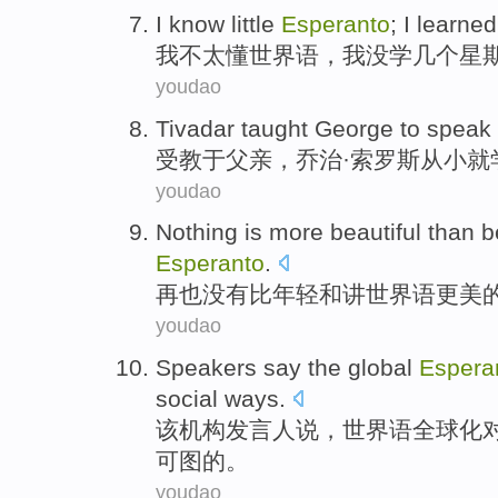
I
know
little
Esperanto
; I
learned
我
不太
懂
世界语，我
没学
几个
星
youdao
Tivadar
taught
George to
speak
受
教
于父亲，乔治·
索罗斯
从小就
youdao
Nothing is
more
beautiful
than
b
Esperanto
.
再也
没有
比
年轻
和
讲
世界语
更
美
youdao
Speakers
say
the global
Espera
social
ways.
该机构发言人
说
，世界语
全球化
可图的。
youdao