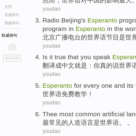
然而
，
世界语
对
中国
的
影响
最大
全部
youdao
音频例句
Radio
Beijing
's
Esperanto
prog
视频例句
program in
Esperanto
in
the
wor
权威例句
北京
广播电台
的
世界语
节目
是
世
youdao
go
Is
it
true
that
you
speak
Esperan
返回词典
top
翻译
成中文就是
：
你
真的
说
世界
youdao
Esperanto
for every one and its
世界语
免费
教学！
youdao
Thee most
common
artificial
la
最
常见
的
人造
语言
是
世界语
。 。
youdao