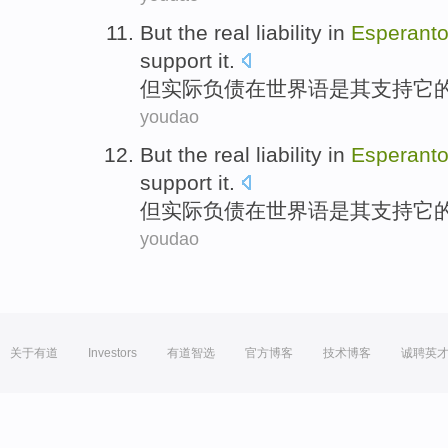
But
the real
liability
in
Esperant
support
it
.
但
实际
负债
在
世界语
是
其
支持
它
youdao
But
the real
liability
in
Esperant
support
it
.
但
实际
负债
在
世界语
是
其
支持
它
youdao
关于有道
Investors
有道智选
官方博客
技术博客
诚聘英