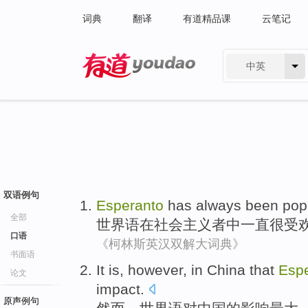
词典
翻译
有道精品课
云笔记
中英
有道 - 网易旗下搜索
双语例句
Esperanto
has
always been
pop
全部
世界语
在
社会
主义者
中
一直
很受
口语
《柯林斯英汉双解大词典》
书面语
It is,
however
, in
China
that
Esp
论文
impact
.
原声例句