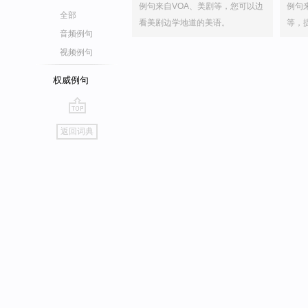
例句来自VOA、美剧等，您可以边
例句
全部
看美剧边学地道的美语。
等，
音频例句
视频例句
权威例句
go
返回词典
top