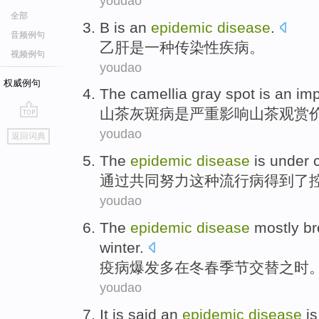
youdao
全部
B
is
an
epidemic
disease
.
音频例句
乙肝
是
一种
传染性
疾病
。
视频例句
youdao
权威例句
The
camellia
gray spot
is
an
imp
山茶
灰斑病
是
严重影响山茶观赏
go
youdao
返回词典
top
The
epidemic
disease
is
under
通过
共同
努力
这种
流行病得到
了
youdao
The
epidemic
disease
mostly
br
winter
.
疫病
爆发
多在
冬春
季节交替之时
youdao
It is said
an
epidemic
disease
i