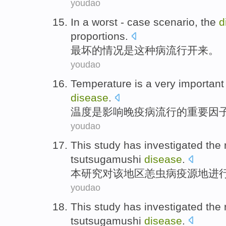
youdao
In a
worst -
case scenario
,
the
d
proportions
.
最
坏
的
情况
是
这种
病
流行
开来。
youdao
Temperature
is
a very
important
disease
.
温度
是
影响晚疫病流行
的
重要
因
youdao
This
study
has
investigated
the
tsutsugamushi
disease
.
本
研究
对
该
地区
恙
虫病疫源地进
youdao
This
study
has
investigated
the
tsutsugamushi
disease
.