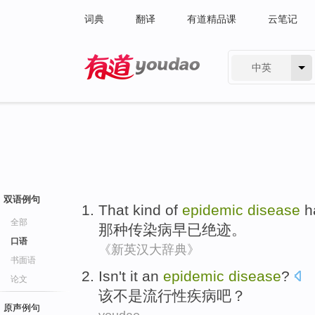
词典
翻译
有道精品课
云笔记
中英
有道 - 网易旗下搜索
双语例句
That kind of
epidemic
disease
h
全部
那种
传染病
早已
绝迹
。
口语
《新英汉大辞典》
书面语
Isn't
it an
epidemic
disease
?
论文
该
不是
流行性
疾病
吧？
原声例句