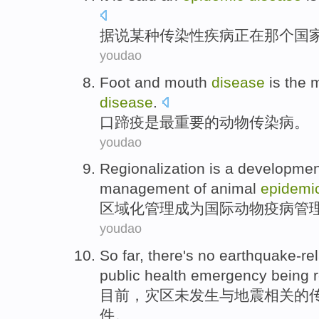
据说
某种
传染性
疾病
正在
那个国
youdao
Foot and mouth
disease
is
the 
disease
.
口蹄疫
是
最
重要
的
动物
传染病
。
youdao
Regionalization
is a
developmen
management
of
animal
epidemi
区域化
管理成为
国际
动物
疫病
管
youdao
So far
, there's no
earthquake-re
public
health
emergency
being r
目前
，
灾区未发生与地震
相关的
件。