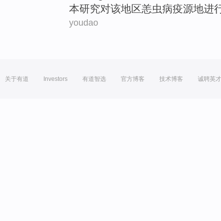
本
研究
对
该
地区
恙
虫病疫源地进
youdao
关于有道
Investors
有道智选
官方博客
技术博客
诚聘英