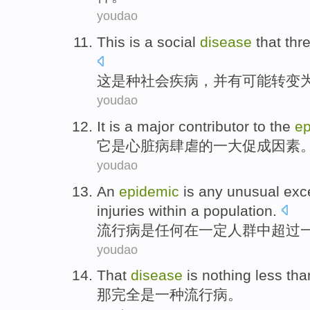
youdao
This
is
a
social
disease
that
thr
这
是
种
社会
疾病
，
并有可能
转变
youdao
It
is
a
major
contributor to
the
ep
它
是
心脏病
肆虐
的
一
大
促成
因素
youdao
An
epidemic
is
any
unusual
exc
injuries
within
a
population
.
流行病
是
任何
在
一定
人群
中
超过
youdao
That
disease
is
nothing less th
那
完全
是
一种
流行病
。