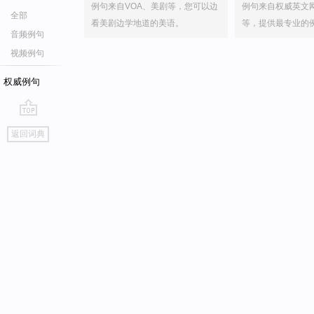
例句来自VOA、美剧等，您可以边
例句来自权威英文
全部
看美剧边学地道的美语。
等，提供最专业的
音频例句
视频例句
权威例句
go
返回词典
top