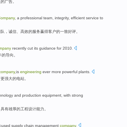
人的
广告
。
Company
,
a professional
team
,
integrity
,
efficient
service
to
团队
，
诚信
、
高效的
服务
赢得
客户的一致好评。
mpany
recently
cut
its
guidance
for
2010.
年
的
导向
。
company
,is
engineering
ever
more
powerful
plants
.
计
更
强大的
电站
。
hnology
and
production
equipment
,
with
strong
，
具有
雄厚的
工程
设计
能力
。
ocused
supply chain
management
company
.