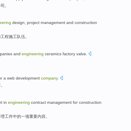
公司
。
eering
design
,
project
management
and
construction
和
工程施工
队伍
。
panies
and
engineering
ceramics
factory
valve
.
。
or a
web
development
company
.
管
。
rt
in
engineering
contract
management
for construction
管理工作
中的
一项
重要
内容
。