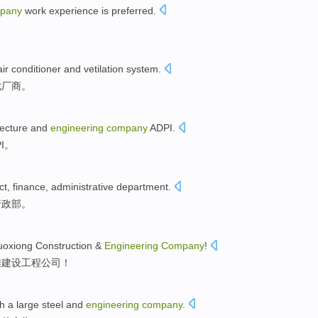
pany
work
experience
is preferred
.
air conditioner
and vetilation system
.
优厂商。
tecture
and
engineering
company
ADPI
.
PI。
ct,
finance
,
administrative department
.
行政部
。
uoxiong
Construction
&
Engineering
Company
!
雄
建设
工程
公司
！
th a
large steel and
engineering
company
.