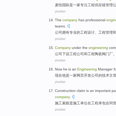
麦恒
国际
是
一家
专注
工程
供应链
管理
youdao
The
company
has
professional
engin
teams
.
公司
拥有
专业
的
工程
设计
、
工程
管理
youdao
Company
under the
engineering
com
公司
下设
工程
公司
和
工程
陶瓷
阀门
厂
youdao
Now
he
is
an
Engineering
Manager
f
现在
他
是
一家
网页
开发
公司
的
技术
主
youdao
Construction
claim
is
an
important
pa
company
.
施工
索赔
是
施工
单位
在
工程
承包合同
youdao