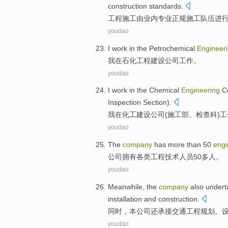
construction
standards.
工程
施工
由
业内
专业
正规施工
队伍
进
youdao
I
work
in
the Petrochemical
Engineer
我
在
石化
工程
建设
公司
工作
。
youdao
I
work
in
the
Chemical
Engineering
C
Inspection Section
).
我
在
化工
建设
公司
(
施工
部
、
检查科
)
工
youdao
The
company
has
more than 50
engi
公司
拥有
各类
工程
技术
人员50
多人
。
youdao
Meanwhile
,
the
company
also
undert
installation
and construction
.
同时
，
本
公司
还
承接
交通
工程
规划
、
youdao