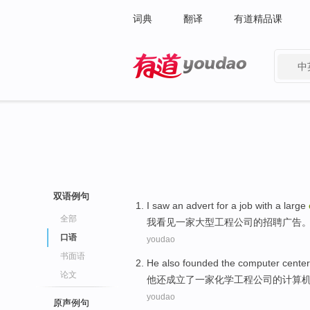
词典
翻译
有道精品课
中
有道 - 网易旗下搜索
双语例句
I
saw
an advert
for a job with a
large
全部
我
看见
一家
大型
工程
公司的招聘广告
口语
youdao
书面语
He
also
founded
the
computer
center
论文
他
还
成立
了一家
化学
工程
公司
的
计算
youdao
原声例句