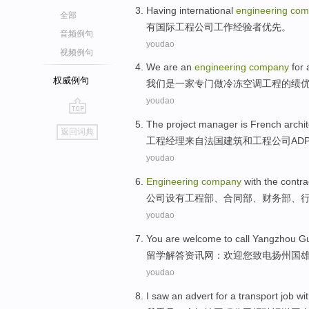
Having
international
engineering
com
全部
有
国际
工程
公司
工作
经验
者
优先。
音频例句
youdao
视频例句
We
are
an
engineering
company
for
权威例句
我们
是
一家专门做冷冻
空调
工程
的
绩
youdao
go
The
project
manager
is French
archi
返回词典
top
工程
经理
来自
法国
建筑
和
工程
公司
AD
youdao
Engineering
company
with the contra
公司
设有
工程部
、合同部、
财务部
、
youdao
You
are
welcome
to call
Yangzhou G
留学解答
资讯
网：
欢迎
您
致电
扬州
国
youdao
I
saw
an
advert
for a transport
job
wi