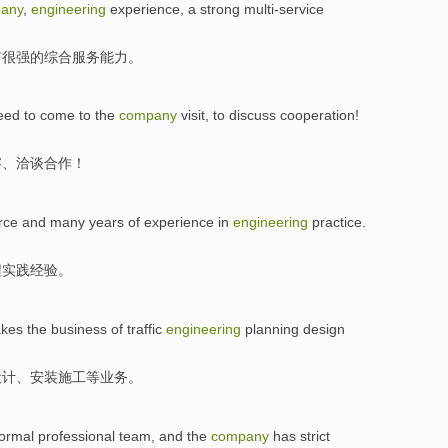
any
,
engineering
experience
, a
strong
multi-service
有
很强
的
综合服务
能力
。
eed to
come to
the
company
visit
,
to discuss
cooperation
!
察
、
洽谈
合作
！
rce
and
many years
of
experience
in
engineering
practice
.
程
实践
经验
。
akes
the
business
of
traffic
engineering
planning
design
设计
、
安装
施工等
业务
。
formal
professional
team
, and
the
company
has
strict