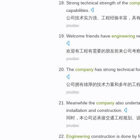
Strong
technical
strength
of the
comp
capabilities
.
公司
技术
实力
强
、
工程
经验丰富
，具
youdao
Welcome
friends
have
engineering
n
欢迎
有
工程
有
需要
的
朋友
前来
公司
考
youdao
The
company
has
strong
technical
fo
公司
拥有
雄厚的
技术
力量
和
多年
的
工
youdao
Meanwhile
the
company
also
undert
installation
and
construction
.
同时
，
本
公司
还
承接
交通
工程
规划
、
youdao
Engineering
construction
is
done by 