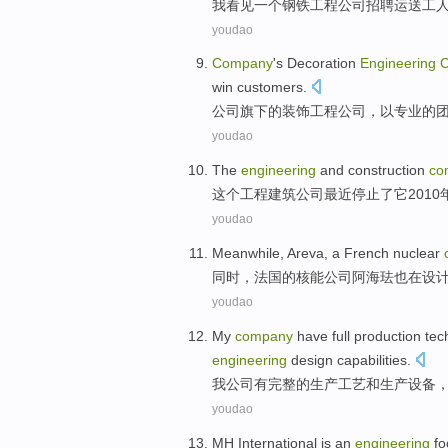
我
看见
一个
钢铁
工程
公司
招聘
运送
工
youdao
Company
's
Decoration
Engineering
win
customers
.
公司
旗下的
装饰
工程
公司，
以
专业的
youdao
The
engineering
and
construction
co
这个
工程
建筑
公司
最近
停止了
它
2010
youdao
Meanwhile
,
Areva
, a
French
nuclear
同时
，
法国
的
核能
公司
阿海珐也
在
设
youdao
My
company
have
full
production
tec
engineering
design
capabilities
.
我
公司
有
完整
的
生产
工艺
和
生产
设备
youdao
MH
International
is
an
engineering
f