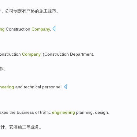
行，
公司
制定
有
严格
的施工规范。
ing
Construction
Company
.
onstruction
Company
.
(
Construction
Department
,
作
。
neering
and
technical
personnel
.
akes
the
business
of
traffic
engineering
planning
,
design
,
设计
、
安装
施工等
业务
。