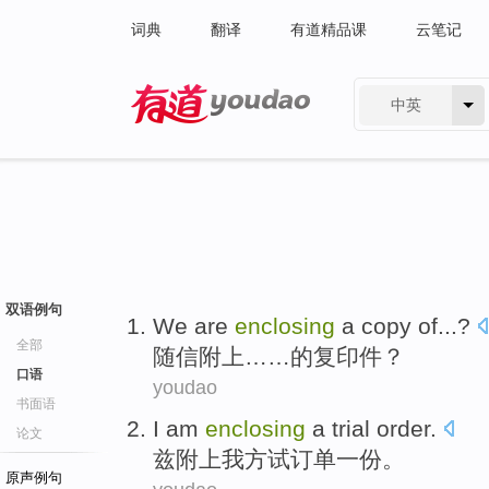
词典
翻译
有道精品课
云笔记
中英
有道 - 网易旗下搜索
双语例句
We are
enclosing
a copy
of
...?
全部
随信
附上
……的
复印件
？
口语
youdao
书面语
I
am
enclosing
a
trial
order
.
论文
兹
附上
我方
试
订单
一份
。
原声例句