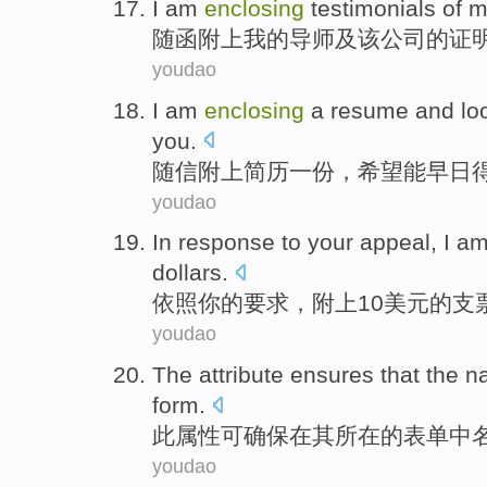
I
am
enclosing
testimonials
of
m
随函
附上
我
的
导师
及
该公司的证
youdao
I am
enclosing
a
resume
and
lo
you.
随信
附上
简历
一份，
希望
能
早日
youdao
In response to
your
appeal
,
I a
dollars
.
依照
你
的
要求
，
附上
10
美元
的
支
youdao
The
attribute
ensures that
the
n
form
.
此
属性
可
确保
在
其所在
的
表单
中
youdao