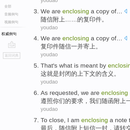
youdao
全部
We are
enclosing
a copy
of
…
音频例句
随信
附上
……
的
复印件
。
视频例句
youdao
权威例句
We
are
enclosing
a
copy
of…
复印件
随信
一并
寄上。
go
youdao
返回词典
top
That
's what is
meant by
enclosi
这
就是
封闭
的
上下文
的
含义
。
youdao
As
requested
,
we
are
enclosing
遵照你们的
要求
，
我们
随
函
附上
youdao
To
close,
I am
enclosing
a
note
最后，随信
附上
短信
一封，请
转