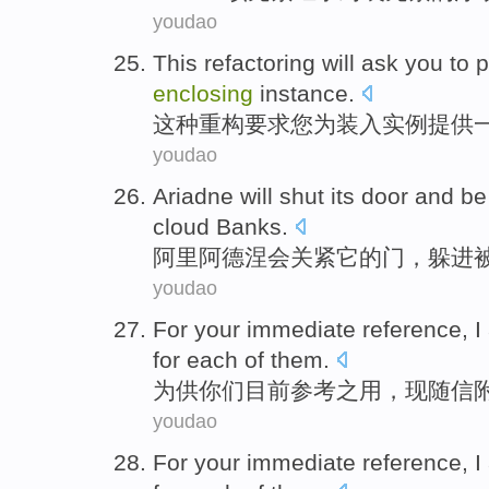
youdao
This
refactoring will
ask
you
to
p
enclosing
instance
.
这种
重构
要求
您
为
装入
实例
提供
youdao
Ariadne
will
shut
its
door
and
be
cloud
Banks
.
阿里阿德涅
会
关紧
它
的
门
，躲进
youdao
For
your
immediate
reference
, I
for
each
of
them.
为供
你们
目前
参考
之用，现随信
youdao
For
your
immediate
reference
, I