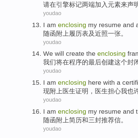
请
在
引擎
标记
两端
加入元素来声
youdao
I
am
enclosing
my resume
and
a
随函
附上
履历表
及
近照一张。
youdao
We
will
create
the
enclosing
fra
我们
将
在
程序
的
最后
创建
这个
封
youdao
I
am
enclosing
here with
a
certif
现
附上
医生
证明
，医生担心
我
也
youdao
I
am
enclosing
my resume
and
随函
附上
简历
和
三
封推荐信。
youdao