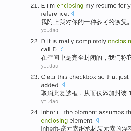
E
I
'm
enclosing
my
resume
for
y
reference
.
我
附上
我
对
你
的
一种
参考
的
恢复
youdao
D
It
is
really completely
enclosi
call
D.
在
空间
中
是
完全
封闭
的，
我们
称
youdao
Clear
this
checkbox
so that
just
added
.
取消
此
复选框
，
从而
仅
添加
封装
T
youdao
Inherit
-
the
element
assumes t
enclosing
element.
inherit
-
该
元素
继承
封装
元素
的
浮