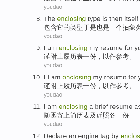
youdao
The
enclosing
type
is
then
itsel
包含
它的
类型
于是
也是一个
抽象
youdao
I am
enclosing
my resume for y
谨
附上履历表一份，以作参考。
youdao
I
I am
enclosing
my resume for 
谨
附上
履历表一份，以作参考。
youdao
I am
enclosing
a brief
resume
a
随
函寄
上
简历表
及近照
各一份。
youdao
Declare an
engine
tag
by
enclos