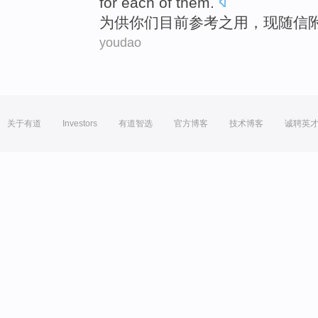
for
each
of
them.
为供
你们
目前
参考
之用，现随信
youdao
关于有道
Investors
有道智选
官方博客
技术博客
诚聘英